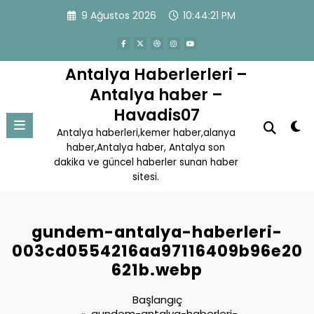
İçeriğe
9 Ağustos 2026
10:44:21 PM
atla
Antalya Haberlerleri –
Antalya haber –
Havadis07
Antalya haberleri,kemer haber,alanya
haber,Antalya haber, Antalya son
dakika ve güncel haberler sunan haber
sitesi.
gundem-antalya-haberleri-
003cd0554216aa97116409b96e20
621b.webp
Başlangıç
gundem-antalya-haberleri-