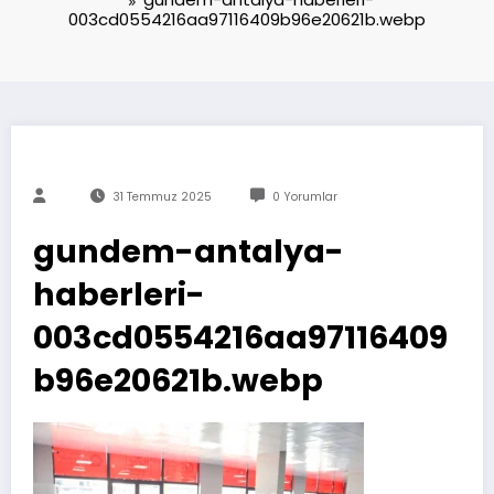
003cd0554216aa97116409b96e20621b.webp
31 Temmuz 2025
0 Yorumlar
gundem-antalya-
haberleri-
003cd0554216aa97116409
b96e20621b.webp