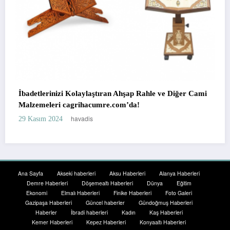
aylaştıran Ahşap Rahle ve Diğer Cami
hacumre.com’da!
Sapanca’da Doğa ile İç İ
adis
havadis
18 Temmuz 2023
Ana Sayfa
Akseki haberleri
Aksu Haberleri
Alanya Haberleri
Demre Haberleri
Döşemealtı Haberleri
Dünya
Eğitim
Ekonomi
Elmalı Haberleri
Finike Haberleri
Foto Galeri
Gazipaşa Haberleri
Güncel haberler
Gündoğmuş Haberleri
Haberler
İbradi haberleri
Kadın
Kaş Haberleri
Kemer Haberleri
Kepez Haberleri
Konyaaltı Haberleri