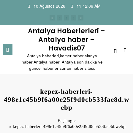
İçeriğe
10 Ağustos 2026
11:42:06 AM
atla
Antalya Haberlerleri –
Antalya haber –
Havadis07
Antalya haberleri,kemer haber,alanya
haber,Antalya haber, Antalya son dakika ve
güncel haberler sunan haber sitesi.
kepez-haberleri-
498e1c45b9f6a00e25f9d0cb533fae8d.w
ebp
Başlangıç
kepez-haberleri-498e1c45b9f6a00e25f9d0cb533fae8d.webp