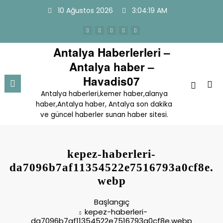
İçeriğe
10 Ağustos 2026
3:04:19 AM
atla
Antalya Haberlerleri –
Antalya haber –
Havadis07
Antalya haberleri,kemer haber,alanya
haber,Antalya haber, Antalya son dakika
ve güncel haberler sunan haber sitesi.
kepez-haberleri-
da7096b7af11354522e7516793a0cf8e.
webp
Başlangıç
kepez-haberleri-
da7096b7af11354522e7516793a0cf8e.webp