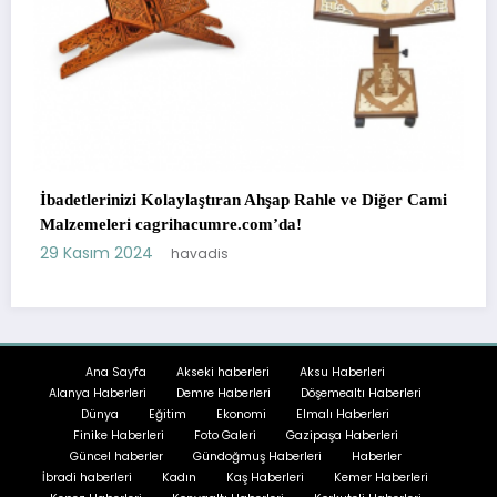
laştıran Ahşap Rahle ve Diğer Cami
acumre.com’da!
Sapanca’da Doğa ile İç İçe
vadis
18 Temmuz 2023
havad
Ana Sayfa
Akseki haberleri
Aksu Haberleri
Alanya Haberleri
Demre Haberleri
Döşemealtı Haberleri
Dünya
Eğitim
Ekonomi
Elmalı Haberleri
Finike Haberleri
Foto Galeri
Gazipaşa Haberleri
Güncel haberler
Gündoğmuş Haberleri
Haberler
İbradi haberleri
Kadın
Kaş Haberleri
Kemer Haberleri