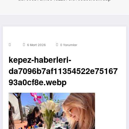
6 Mart 2026
0 Yorumlar
kepez-haberleri-
da7096b7af11354522e75167
93a0cf8e.webp