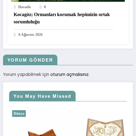
Havadis
0
Kocagöz; Ormanları korumak hepimizin ortak
sorumluluğu
6 Ağustos 2026
YORUM GÖNDER
Yorum yapabilmek için
oturum açmalısınız
.
You May Have Missed
Dünya