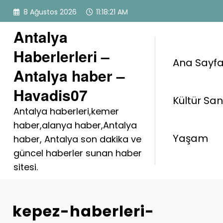
İçeriğe
8 Ağustos 2026
11:18:22 AM
atla
Antalya
Haberlerleri –
Ana Sayf
Antalya haber –
Havadis07
Kültür Sa
Antalya haberleri,kemer
haber,alanya haber,Antalya
Yaşam
haber, Antalya son dakika ve
güncel haberler sunan haber
sitesi.
kepez-haberleri-