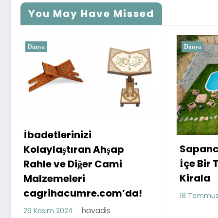
You May Have Missed
Dünya
Sapanca’da Doğa ile İç
şap
İçe Bir Tatil: Bungalov
ami
Kirala
om’da!
havadis
18 Temmuz 2023
s