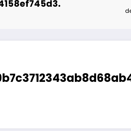
158ef745d3.
d
e9b7c3712343ab8d68ab