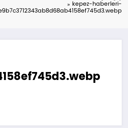
kepez-haberleri-
e9b7c3712343ab8d68ab4158ef745d3.webp
4158ef745d3.webp