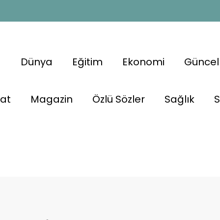
a
Dünya
Eğitim
Ekonomi
Güncel
nat
Magazin
Özlü Sözler
Sağlık
S