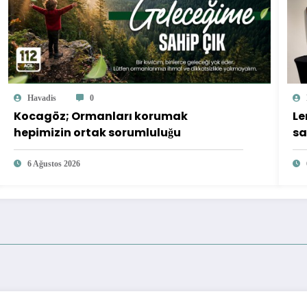
Havadis
0
Kocagöz; Ormanları korumak
Le
hepimizin ortak sorumluluğu
sa
6 Ağustos 2026