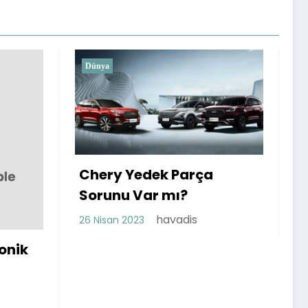
Dünya
Küçük İşletmeler İçin
ek Parça
Sanal Ofis Kiralamanı
r mı?
Avantajları
havadis
havadis
17 Mart 2023