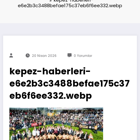
e6e2b3c3488befae175c37eb6f6ee332.webp
20 Nisan 2026
0 Yorumlar
kepez-haberleri-
e6e2b3c3488befae175c37
eb6f6ee332.webp