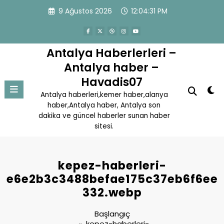
İçeriğe
9 Ağustos 2026
12:04:31 PM
atla
Antalya Haberlerleri –
Antalya haber –
Havadis07
Antalya haberleri,kemer haber,alanya
haber,Antalya haber, Antalya son
dakika ve güncel haberler sunan haber
sitesi.
kepez-haberleri-
e6e2b3c3488befae175c37eb6f6ee
332.webp
Başlangıç
kepez-haberleri-