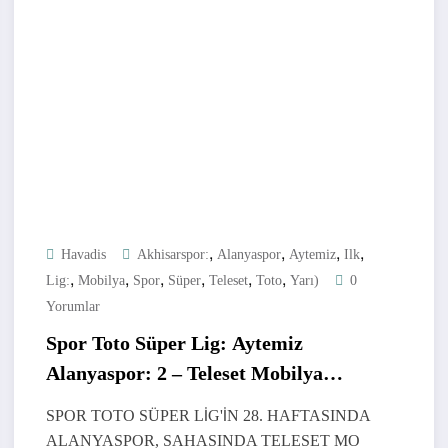
,
,
,
,
Havadis
Akhisarspor:
Alanyaspor
Aytemiz
Ilk
,
,
,
,
,
,
Lig:
Mobilya
Spor
Süper
Teleset
Toto
Yarı)
0
Yorumlar
Spor Toto Süper Lig: Aytemiz
Alanyaspor: 2 – Teleset Mobilya
Akhisarspor: 0 (İlk yarı)
SPOR TOTO SÜPER LİG'İN 28. HAFTASINDA
ALANYASPOR, SAHASINDA TELESET MO