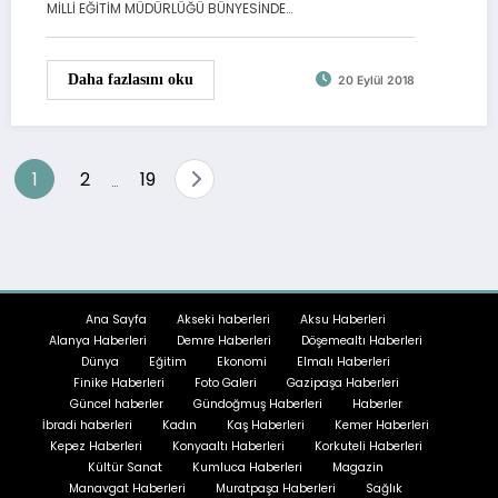
MİLLİ EĞİTİM MÜDÜRLÜĞÜ BÜNYESİNDE…
Daha fazlasını oku
20 Eylül 2018
Yazı
1
2
19
…
sayfalandırması
Ana Sayfa
Akseki haberleri
Aksu Haberleri
Alanya Haberleri
Demre Haberleri
Döşemealtı Haberleri
Dünya
Eğitim
Ekonomi
Elmalı Haberleri
Finike Haberleri
Foto Galeri
Gazipaşa Haberleri
Güncel haberler
Gündoğmuş Haberleri
Haberler
İbradi haberleri
Kadın
Kaş Haberleri
Kemer Haberleri
Kepez Haberleri
Konyaaltı Haberleri
Korkuteli Haberleri
Kültür Sanat
Kumluca Haberleri
Magazin
Manavgat Haberleri
Muratpaşa Haberleri
Sağlık