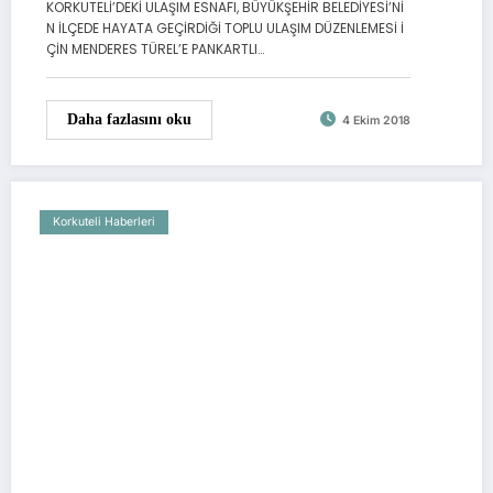
KORKUTELİ’DEKİ ULAŞIM ESNAFI, BÜYÜKŞEHİR BELEDİYESİ’Nİ
N İLÇEDE HAYATA GEÇİRDİĞİ TOPLU ULAŞIM DÜZENLEMESİ İ
ÇİN MENDERES TÜREL’E PANKARTLI…
Daha fazlasını oku
4 Ekim 2018
Korkuteli Haberleri