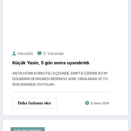
Havadis
0 Yorumlar
Küçük Yasin, 5 gün sonra uyandırıldı
ANTALYA'NIN KORKUTELİ İLÇESİNDE, SINIFTA ÜZERİNE KİTAP
DOLABININ DEVRİLMESİ NEDENİYLE AĞIR YARALANAN VE YO
ĞUN BAKIMDA UYUTULAN…
Daha fazlasını oku
8 Ekim 2018
Korkuteli Haberleri