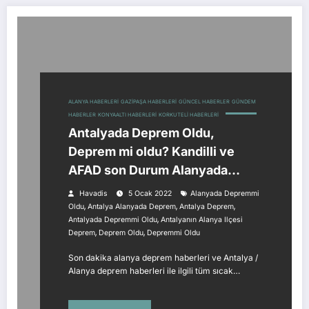
ALANYA HABERLERI
GAZIPAŞA HABERLERI
GÜNCEL HABERLER
GÜNDEM
HABERLER
KONYAALTI HABERLERI
KORKUTELI HABERLERI
Antalyada Deprem Oldu,
Deprem mi oldu? Kandilli ve
AFAD son Durum Alanyada
Sallandı
Havadis
5 Ocak 2022
Alanyada Depremmi
,
,
,
Oldu
Antalya Alanyada Deprem
Antalya Deprem
,
Antalyada Depremmi Oldu
Antalyanın Alanya Ilçesi
,
,
Deprem
Deprem Oldu
Depremmi Oldu
Son dakika alanya deprem haberleri ve Antalya /
Alanya deprem haberleri ile ilgili tüm sıcak…