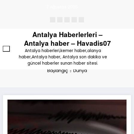
İçeriğe
7 Ağustos 2026
atla
Antalya Haberlerleri –
Antalya haber – Havadis07
Antalya haberleri,kemer haber,alanya
Kategori: Dünya
haber,Antalya haber, Antalya son dakika ve
güncel haberler sunan haber sitesi.
Başlangıç
Dünya