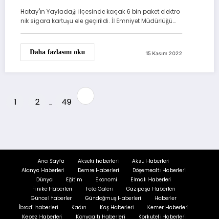
Hatay'ın Yayladağı ilçesinde kaçak 6 bin paket elektro
nik sigara kartuşu ele geçirildi. İl Emniyet Müdürlüğü…
Daha fazlasını oku
15 Kasım 2022
Yazı
1
2
49
…
sayfalandırması
Ana Sayfa
Akseki haberleri
Aksu Haberleri
Alanya Haberleri
Demre Haberleri
Döşemealtı Haberleri
Dünya
Eğitim
Ekonomi
Elmalı Haberleri
Finike Haberleri
Foto Galeri
Gazipaşa Haberleri
Güncel haberler
Gündoğmuş Haberleri
Haberler
İbradi haberleri
Kadın
Kaş Haberleri
Kemer Haberleri
Kepez Haberleri
Konyaaltı Haberleri
Korkuteli Haberleri