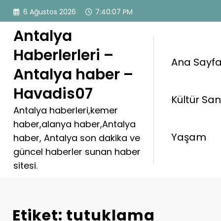
İçeriğe
6 Ağustos 2026
7:40:08 PM
atla
Antalya
Haberlerleri –
Ana Sayf
Antalya haber –
Havadis07
Kültür Sa
Antalya haberleri,kemer
haber,alanya haber,Antalya
Yaşam
haber, Antalya son dakika ve
güncel haberler sunan haber
sitesi.
Etiket: tutuklama