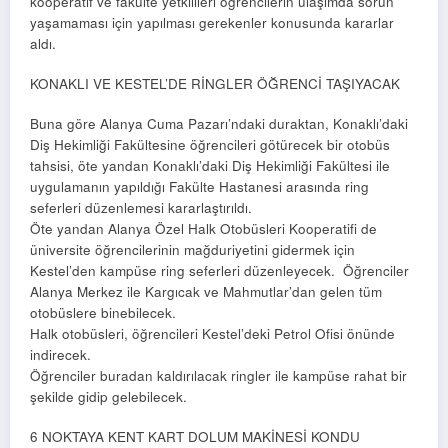
kooperatif ve fakülte yetkilileri öğrencilerin ulaşımda sorun
yaşamaması için yapılması gerekenler konusunda kararlar
aldı.
KONAKLI VE KESTEL’DE RİNGLER ÖĞRENCİ TAŞIYACAK
Buna göre Alanya Cuma Pazarı’ndaki duraktan, Konaklı’daki
Diş Hekimliği Fakültesine öğrencileri götürecek bir otobüs
tahsisi, öte yandan Konaklı’daki Diş Hekimliği Fakültesi ile
uygulamanın yapıldığı Fakülte Hastanesi arasında ring
seferleri düzenlemesi kararlaştırıldı.
Öte yandan Alanya Özel Halk Otobüsleri Kooperatifi de
üniversite öğrencilerinin mağduriyetini gidermek için
Kestel’den kampüse ring seferleri düzenleyecek. Öğrenciler
Alanya Merkez ile Kargıcak ve Mahmutlar’dan gelen tüm
otobüslere binebilecek.
Halk otobüsleri, öğrencileri Kestel’deki Petrol Ofisi önünde
indirecek.
Öğrenciler buradan kaldırılacak ringler ile kampüse rahat bir
şekilde gidip gelebilecek.
6 NOKTAYA KENT KART DOLUM MAKİNESİ KONDU