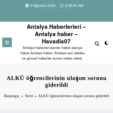
İçeriğe
8 Ağustos 2026
8:38:05 AM
atla
Antalya Haberlerleri –
Antalya haber –
Havadis07
Antalya haberleri,kemer haber,alanya
haber,Antalya haber, Antalya son dakika
ve güncel haberler sunan haber sitesi.
ALKÜ öğrencilerinin ulaşım sorunu
giderildi
Başlangıç
Yerel
ALKÜ öğrencilerinin ulaşım sorunu giderildi