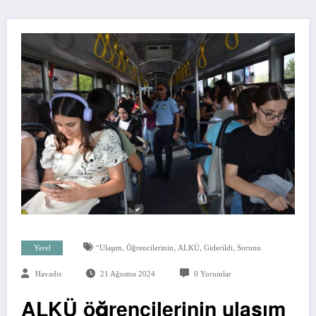
,
,
,
,
Yerel
“Ulaşım
Öğrencilerinin
ALKÜ
Giderildi
Sorunu
Havadis
21 Ağustos 2024
0 Yorumlar
ALKÜ öğrencilerinin ulaşım