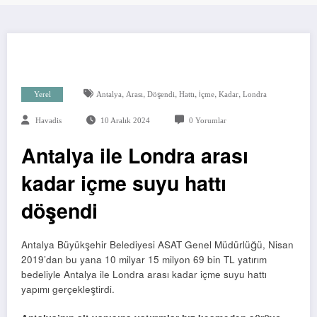
,
,
,
,
,
,
Yerel
Antalya
Arası
Döşendi
Hattı
İçme
Kadar
Londra
Havadis
10 Aralık 2024
0 Yorumlar
Antalya ile Londra arası
kadar içme suyu hattı
döşendi
Antalya Büyükşehir Belediyesi ASAT Genel Müdürlüğü, Nisan
2019’dan bu yana 10 milyar 15 milyon 69 bin TL yatırım
bedeliyle Antalya ile Londra arası kadar içme suyu hattı
yapımı gerçekleştirdi.