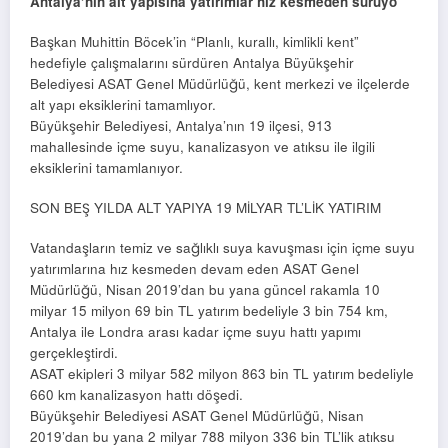
Antalya’nın alt yapısına yatırımlar hız kesmeden sürüyo
Başkan Muhittin Böcek’in “Planlı, kurallı, kimlikli kent”
hedefiyle çalışmalarını sürdüren Antalya Büyükşehir
Belediyesi ASAT Genel Müdürlüğü, kent merkezi ve ilçelerde
alt yapı eksiklerini tamamlıyor.
Büyükşehir Belediyesi, Antalya’nın 19 ilçesi, 913
mahallesinde içme suyu, kanalizasyon ve atıksu ile ilgili
eksiklerini tamamlanıyor.
SON BEŞ YILDA ALT YAPIYA 19 MİLYAR TL’LİK YATIRIM
Vatandaşların temiz ve sağlıklı suya kavuşması için içme suyu
yatırımlarına hız kesmeden devam eden ASAT Genel
Müdürlüğü, Nisan 2019’dan bu yana güncel rakamla 10
milyar 15 milyon 69 bin TL yatırım bedeliyle 3 bin 754 km,
Antalya ile Londra arası kadar içme suyu hattı yapımı
gerçekleştirdi.
ASAT ekipleri 3 milyar 582 milyon 863 bin TL yatırım bedeliyle
660 km kanalizasyon hattı döşedi.
Büyükşehir Belediyesi ASAT Genel Müdürlüğü, Nisan
2019’dan bu yana 2 milyar 788 milyon 336 bin TL’lik atıksu