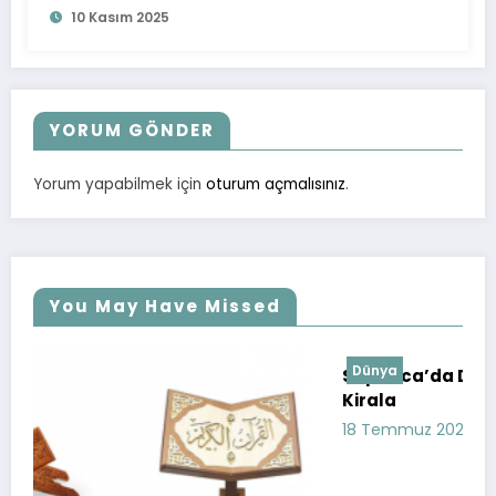
10 Kasım 2025
YORUM GÖNDER
Yorum yapabilmek için
oturum açmalısınız
.
You May Have Missed
Dünya
Sapanca’da Doğa ile İç İçe Bir Tatil: Bung
Kirala
18 Temmuz 2023
havadis