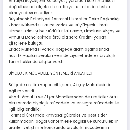
Antalya Büyükşehir Belediyesi, yerelden kalkınma ilkesi
doğrultusunda ilçelerde üreticiye her alanda destek
olmaya devam ediyor.
Büyükşehir Belediyesi Tarımsal Hizmetler Daire Başkanlığı
Ziraat Mühendisi Hatice Parlak ve Büyükşehir Elmalı
Hizmet Birimi Şube Müdürü Bilal Kasap, Elmalı’nın Akçay ve
Armutlu Mahallesi’nde örtü altı sera üretimi yapan
çiftçilerle buluştu.
Ziraat Mühendisi Parlak, bölgede dikim aşamasında
hazırlık yapılan seraları yerinde ziyaret ederek biyolojik
tarım hakkında bilgiler verdi.
BİYOLOJİK MÜCADELE YÖNTEMLERİ ANLATILDI
Bölgede üretim yapan çiftçilere, Akçay Mahallesinde
eğitim verildi.
Ahatlı, Armutlu ve Afşar Mahallesinden de üreticiler örtü
altı tarımda biyolojik mücadele ve entegre mücadele ile
ilgili bilgilendirildi.
Tarımsal üretimde kimyasal gübreler ve pestisitler
kullanmadan, doğal yöntemlerle sağlıklı ve sürdürülebilir
ürünler yetiştirme konusunda biyolojik mücadelenin