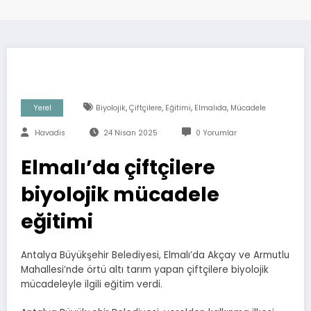
,
,
,
,
Yerel
Biyolojik
Çiftçilere
Eğitimi
Elmalıda
Mücadele
Havadis
24 Nisan 2025
0 Yorumlar
Elmalı’da çiftçilere
biyolojik mücadele
eğitimi
Antalya Büyükşehir Belediyesi, Elmalı’da Akçay ve Armutlu
Mahallesi’nde örtü altı tarım yapan çiftçilere biyolojik
mücadeleyle ilgili eğitim verdi.