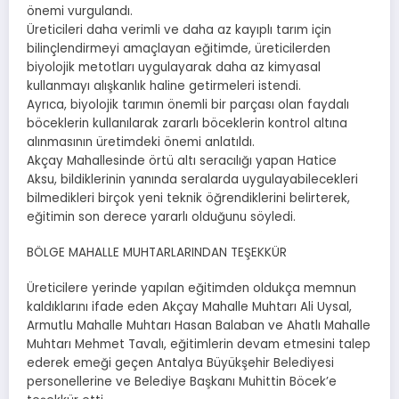
önemi vurgulandı.
Üreticileri daha verimli ve daha az kayıplı tarım için
bilinçlendirmeyi amaçlayan eğitimde, üreticilerden
biyolojik metotları uygulayarak daha az kimyasal
kullanmayı alışkanlık haline getirmeleri istendi.
Ayrıca, biyolojik tarımın önemli bir parçası olan faydalı
böceklerin kullanılarak zararlı böceklerin kontrol altına
alınmasının üretimdeki önemi anlatıldı.
Akçay Mahallesinde örtü altı seracılığı yapan Hatice
Aksu, bildiklerinin yanında seralarda uygulayabilecekleri
bilmedikleri birçok yeni teknik öğrendiklerini belirterek,
eğitimin son derece yararlı olduğunu söyledi.
BÖLGE MAHALLE MUHTARLARINDAN TEŞEKKÜR
Üreticilere yerinde yapılan eğitimden oldukça memnun
kaldıklarını ifade eden Akçay Mahalle Muhtarı Ali Uysal,
Armutlu Mahalle Muhtarı Hasan Balaban ve Ahatlı Mahalle
Muhtarı Mehmet Tavalı, eğitimlerin devam etmesini talep
ederek emeği geçen Antalya Büyükşehir Belediyesi
personellerine ve Belediye Başkanı Muhittin Böcek’e