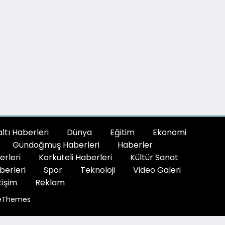
tı Haberleri
Dünya
Eğitim
Ekonomi
Gündoğmuş Haberleri
Haberler
erleri
Korkuteli Haberleri
Kültür Sanat
berleri
Spor
Teknoloji
Video Galeri
tişim
Reklam
eThemes