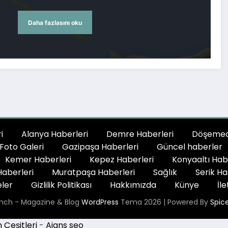
Daha fazlasını oku
i
Alanya Haberleri
Demre Haberleri
Döşemeal
Foto Galeri
Gazipaşa Haberleri
Güncel haberler
Kemer Haberleri
Kepez Haberleri
Konyaaltı Hab
aberleri
Muratpaşa Haberleri
Sağlık
Serik Ha
ler
Gizlilik Politikası
Hakkımızda
Künye
İle
nch - Magazine & Blog
WordPress
Tema 2026 | Powered By
Spic
Çeşitleri
-
Ajans seo