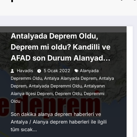
ALANYA HABERLERI
GAZIPAŞA HABERLERI
GÜNCEL HABERLER
GÜNDEM
HABERLER
KONYAALTI HABERLERI
KORKUTELI HABERLERI
Antalyada Deprem Oldu,
Deprem mi oldu? Kandilli ve
AFAD son Durum Alanyada
Sallandı
Havadis
5 Ocak 2022
Alanyada
,
,
Depremmi Oldu
Antalya Alanyada Deprem
Antalya
,
,
Deprem
Antalyada Depremmi Oldu
Antalyanın
,
,
Alanya Ilçesi Deprem
Deprem Oldu
Depremmi
Oldu
Son dakika alanya deprem haberleri ve
Antalya / Alanya deprem haberleri ile ilgili
tüm sıcak…