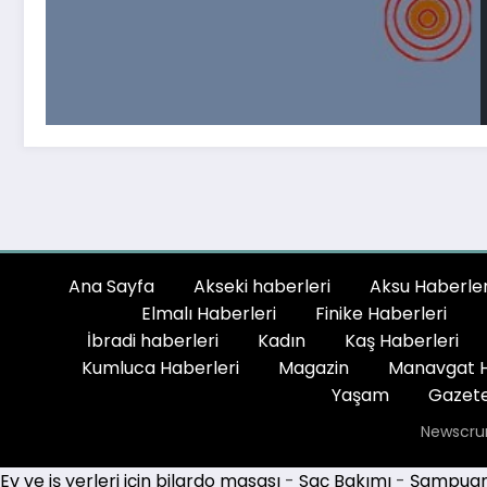
Ana Sayfa
Akseki haberleri
Aksu Haberler
Elmalı Haberleri
Finike Haberleri
İbradi haberleri
Kadın
Kaş Haberleri
Kumluca Haberleri
Magazin
Manavgat H
Yaşam
Gazete
Newscru
Ev ve iş yerleri için bilardo masası
-
Saç Bakımı
-
Şampuan 