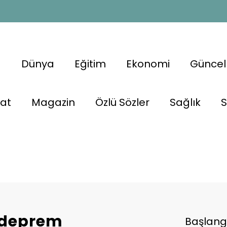
a
Dünya
Eğitim
Ekonomi
Güncel
nat
Magazin
Özlü Sözler
Sağlık
S
a deprem
Başlang