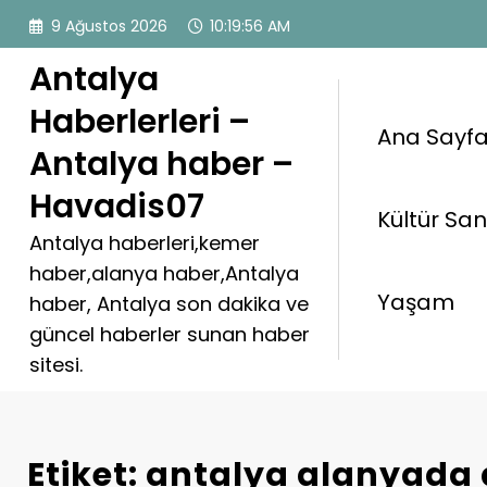
İçeriğe
9 Ağustos 2026
10:19:56 AM
atla
Antalya
Haberlerleri –
Ana Sayf
Antalya haber –
Havadis07
Kültür Sa
Antalya haberleri,kemer
haber,alanya haber,Antalya
Yaşam
haber, Antalya son dakika ve
güncel haberler sunan haber
sitesi.
Etiket: antalya alanyad