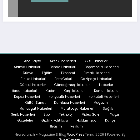
Ana Sayfa
Akseki haberleri
Aksu Haberleri
Alanya Haberleri
Demre Haberleri
Döşemealtı Haberleri
Dünya
Eğitim
Ekonomi
Elmalı Haberleri
Finike Haberleri
Foto Galeri
Gazipaşa Haberleri
Güncel haberler
Gündoğmuş Haberleri
Haberler
İbradi haberleri
Kadın
Kaş Haberleri
Kemer Haberleri
Kepez Haberleri
Konyaaltı Haberleri
Korkuteli Haberleri
Kültür Sanat
Kumluca Haberleri
Magazin
Manavgat Haberleri
Muratpaşa Haberleri
Sağlık
Serik Haberleri
Spor
Teknoloji
Video Galeri
Yaşam
Gazeteler
Gizlilik Politikası
Hakkımızda
Künye
İletişim
Reklam
Newscrunch - Magazine & Blog
WordPress
Tema 2026 | Powered By
SpiceThemes