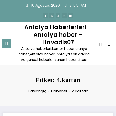
İçeriğe
10 Ağustos 2026
3:15:51 AM
atla
Antalya Haberlerleri –
Antalya haber –
Havadis07
Antalya haberleri,kemer haber,alanya
haber,Antalya haber, Antalya son dakika
ve güncel haberler sunan haber sitesi.
Etiket: 4.kattan
Başlangıç
Haberler
4.kattan