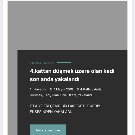
GAZIPAŞA HABERLERI
4.kattan düşmek üzere olan kedi
son anda yakalandı
,
,
Havadis
1 Mayıs 2018
4.kattan
Anda
,
,
,
,
,
Düşmek
Kedi
Olan
Son
Üzere
Yakalandı
İTFAİYE ERİ ÇEVİR BİR HAREKETLE KEDİYİ
ENSESİNDEN YAKALADI.
Daha fazlasını oku