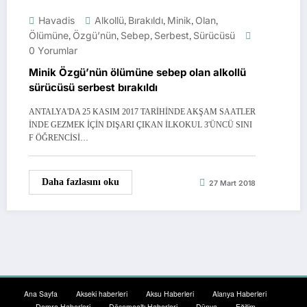
Havadis
Alkollü
,
Bırakıldı
,
Minik
,
Olan
,
Ölümüne
,
Özgü’nün
,
Sebep
,
Serbest
,
Sürücüsü
0 Yorumlar
Minik Özgü’nün ölümüne sebep olan alkollü
sürücüsü serbest bırakıldı
ANTALYA'DA 25 KASIM 2017 TARİHİNDE AKŞAM SAATLER
İNDE GEZMEK İÇİN DIŞARI ÇIKAN İLKOKUL 3'ÜNCÜ SINI
F ÖĞRENCİSİ…
Daha fazlasını oku
27 Mart 2018
Ana Sayfa
Akseki haberleri
Aksu Haberleri
Alanya Haberleri
Demre Haberleri
Döşemealtı Haberleri
Dünya
Eğitim