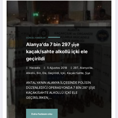
GÜNCEL HABERLER
Alanya’da 7 bin 297 şişe
kaçak/sahte alkollü içki ele
geçirildi
,
,
Havadis
5 Ağustos 2018
297
Alanya’da
,
,
,
,
,
,
Alkollü
Bin
Ele
Geçirildi
Içki
Kaçak/sahte
Şişe
ANTALYA’NIN ALANYA İLÇESİNDE POLİSİN
DÜZENLEDİĞİ OPERASYONDA 7 BİN 297 ŞİŞE
KAÇAK/SAHTE ALKOLLÜ İÇKİ ELE
GEÇİRİLİRKEN,…
Daha fazlasını oku