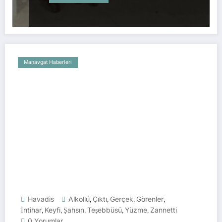
Manavgat Haberleri
Havadis
Alkollü
,
Çıktı
,
Gerçek
,
Görenler
,
İntihar
,
Keyfi
,
Şahsın
,
Teşebbüsü
,
Yüzme
,
Zannetti
0 Yorumlar