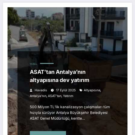
YEREL
ASAT’tan Antalya’nın
altyapısına dev yatırım
,
Havadis
17 Eylül 2025
Altyapısına
,
,
Antalya’nın
ASAT’tan
Yatırım
500 Milyon TL’lik kanalizasyon çalışmaları tüm
hızıyla sürüyor Antalya Büyükşehir Belediyesi
ASAT Genel Müdürlüğü, kentte…