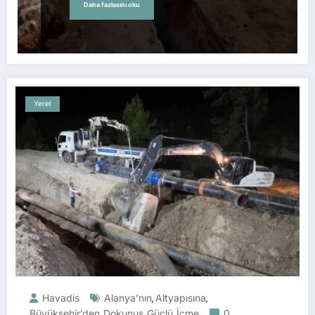
Daha fazlasını oku
Yerel
Havadis
Alanya’nın
Altyapısına
,
,
Büyükşehir’den
Dokunuş
Güçlü
İçme
0
,
,
,