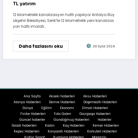
TL yatırım
12 kilometrelik kanalizasyon hattı yapılıyor Antalya Büy
ükşehir Belediyesi, Serik’te 12 kilometrelik yeni kanalizas
yon hattı imalatı…
Daha fazlasını oku
30 Eylül 2024
Ana Sayfa
Akseki haberleri
Aksu Haberleri
Alanya Haberleri
Demre Haberleri
Döşemealtı Haberleri
Dünya
Eğitim
Ekonomi
Elmalı Haberleri
Finike Haberleri
Foto Galeri
Gazipaşa Haberleri
Güncel haberler
Gündoğmuş Haberleri
Haberler
İbradi haberleri
Kadın
Kaş Haberleri
Kemer Haberleri
Kepez Haberleri
Konyaaltı Haberleri
Korkuteli Haberleri
Kültür Sanat
Kumluca Haberleri
Magazin