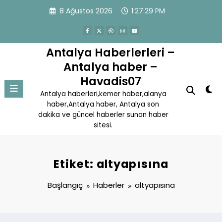
İçeriğe
8 Ağustos 2026
1:27:30 PM
atla
Antalya Haberlerleri –
Antalya haber –
Havadis07
Antalya haberleri,kemer haber,alanya
haber,Antalya haber, Antalya son
dakika ve güncel haberler sunan haber
sitesi.
Etiket: altyapısına
Başlangıç
Haberler
altyapısına