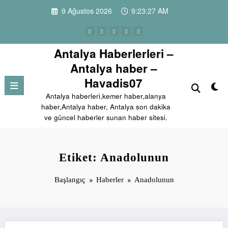
İçeriğe
9 Ağustos 2026
9:23:27 AM
atla
Antalya Haberlerleri –
Antalya haber –
Havadis07
Antalya haberleri,kemer haber,alanya
haber,Antalya haber, Antalya son dakika
ve güncel haberler sunan haber sitesi.
Etiket: Anadolunun
Başlangıç
Haberler
Anadolunun