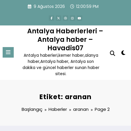
İçeriğe
9 Ağustos 2026
12:00:59 PM
atla
Antalya Haberlerleri –
Antalya haber –
Havadis07
Antalya haberleri,kemer haber,alanya
haber,Antalya haber, Antalya son
dakika ve güncel haberler sunan haber
sitesi.
Etiket: aranan
Başlangıç
Haberler
aranan
Page 2