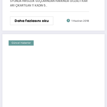
SYONDA HIRSIZLIK SUÇLARINDAN HAKKINDA GÖZALTI KAR
ARI ÇIKARTILAN 1’İ KADIN 5…
Daha fazlasını oku
1 Haziran 2018
Güncel Haberler