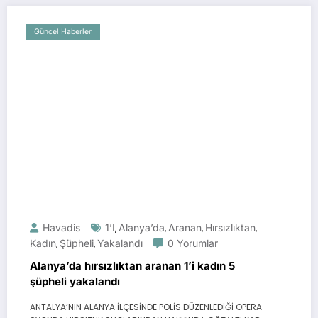
Güncel Haberler
Havadis
1’i
Alanya’da
Aranan
Hırsızlıktan
,
,
,
,
Kadın
Şüpheli
Yakalandı
0 Yorumlar
,
,
Alanya’da hırsızlıktan aranan 1’i kadın 5
şüpheli yakalandı
ANTALYA’NIN ALANYA İLÇESİNDE POLİS DÜZENLEDİĞİ OPERA