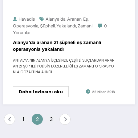
Havadis
Alanya’da
Aranan
Eş
,
,
,
Operasyonla
Şüpheli
Yakalandı
Zamanlı
0
,
,
,
Yorumlar
Alanya’da aranan 21 şüpheli eş zamanlı
operasyonla yakalandı
ANTALYA’NIN ALANYA İLÇESİNDE ÇEŞİTLİ SUÇLARDAN ARAN
AN 21 ŞÜPHELİ POLİSİN DÜZENLEDİĞİ EŞ ZAMANLI OPERASYO
NLA GÖZALTINA ALINDI.
Daha fazlasını oku
22 Nisan 2018
Yazı
1
2
3
sayfalandırması