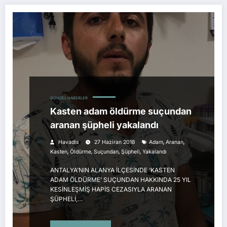
GÜNCEL HABERLER
Kasten adam öldürme suçundan
aranan şüpheli yakalandı
,
,
Havadis
27 Haziran 2018
Adam
Aranan
,
,
,
,
Kasten
Öldürme
Suçundan
Şüpheli
Yakalandı
ANTALYA’NIN ALANYA İLÇESİNDE ‘KASTEN
ADAM ÖLDÜRME’ SUÇUNDAN HAKKINDA 25 YIL
KESİNLEŞMİŞ HAPİS CEZASIYLA ARANAN
ŞÜPHELİ,…