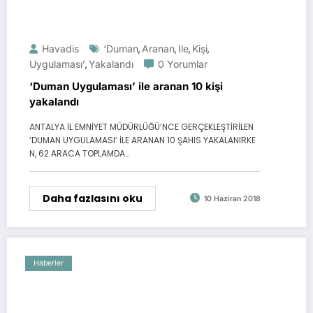
Havadis
‘Duman
Aranan
Ile
Kişi
,
,
,
,
Uygulaması’
Yakalandı
0 Yorumlar
,
‘Duman Uygulaması’ ile aranan 10 kişi
yakalandı
ANTALYA İL EMNİYET MÜDÜRLÜĞÜ’NCE GERÇEKLEŞTİRİLEN
‘DUMAN UYGULAMASI’ İLE ARANAN 10 ŞAHIS YAKALANIRKE
N, 62 ARACA TOPLAMDA…
Daha fazlasını oku
10 Haziran 2018
Haberler