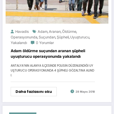
Havadis
Adam
Aranan
Öldürme
,
,
,
Operasyonunda
Suçundan
Şüpheli
Uyuşturucu
,
,
,
,
Yakalandı
0 Yorumlar
Adam öldürme suçundan aranan şüpheli
uyuşturucu operasyonunda yakalandı
ANTALYA’NIN ALANYA İLÇESİNDE POLİSİN DÜZENLENDİĞİ UY
UŞTURUCU OPERASYONUNDA 4 ŞÜPHELİ GÖZALTINA ALIND
I.
Daha fazlasını oku
28 Mayıs 2018