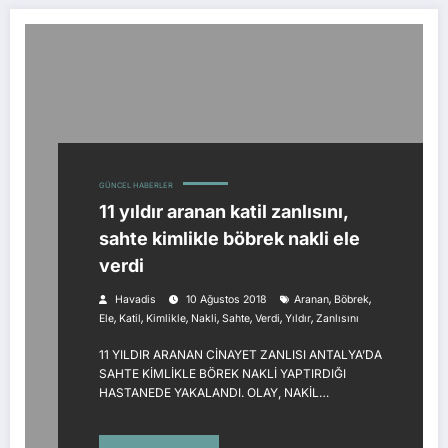
GÜNCEL HABERLER
11 yıldır aranan katil zanlısını,
sahte kimlikle böbrek nakli ele
verdi
,
,
Havadis
10 Ağustos 2018
Aranan
Böbrek
,
,
,
,
,
,
,
Ele
Katil
Kimlikle
Nakli
Sahte
Verdi
Yıldır
Zanlısını
11 YILDIR ARANAN CİNAYET ZANLISI ANTALYA’DA
SAHTE KİMLİKLE BÖREK NAKLİ YAPTIRDIĞI
HASTANEDE YAKALANDI. OLAY, NAKİL…