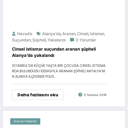
Havadis
Alanya’da
Aranan
Cinsel
Istismar
,
,
,
,
Suçundan
Şüpheli
Yakalandı
0 Yorumlar
,
,
Cinsel istismar suçundan aranan şüpheli
Alanya’da yakalandı
İSTANBUL’DA KÜÇÜK YAŞTA BİR ÇOCUĞA CİNSEL İSTİSMA
RDA BULUNDUĞU İDDİASIYLA ARANAN ŞÜPHELİ ANTALYA’NI
N ALANYA İLÇESİNDE POLİS…
Daha fazlasını oku
5 Temmuz 2018
Güncel Haberler