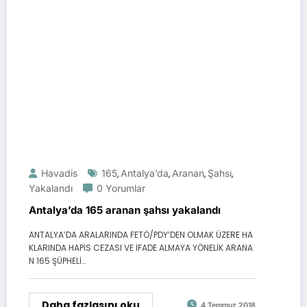
Havadis
165
Antalya’da
Aranan
Şahsı
,
,
,
,
Yakalandı
0 Yorumlar
Antalya’da 165 aranan şahsı yakalandı
ANTALYA’DA ARALARINDA FETÖ/PDY’DEN OLMAK ÜZERE HA
KLARINDA HAPİS CEZASI VE İFADE ALMAYA YÖNELİK ARANA
N 165 ŞÜPHELİ…
Daha fazlasını oku
4 Temmuz 2018