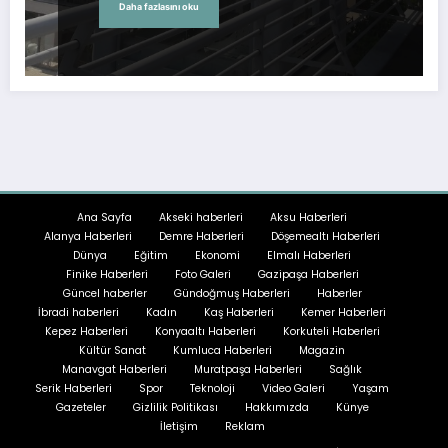
Daha fazlasını oku
Ana Sayfa
Akseki haberleri
Aksu Haberleri
Alanya Haberleri
Demre Haberleri
Döşemealtı Haberleri
Dünya
Eğitim
Ekonomi
Elmalı Haberleri
Finike Haberleri
Foto Galeri
Gazipaşa Haberleri
Güncel haberler
Gündoğmuş Haberleri
Haberler
İbradi haberleri
Kadın
Kaş Haberleri
Kemer Haberleri
Kepez Haberleri
Konyaaltı Haberleri
Korkuteli Haberleri
Kültür Sanat
Kumluca Haberleri
Magazin
Manavgat Haberleri
Muratpaşa Haberleri
Sağlık
Serik Haberleri
Spor
Teknoloji
Video Galeri
Yaşam
Gazeteler
Gizlilik Politikası
Hakkımızda
Künye
İletişim
Reklam