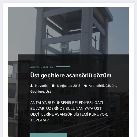
GÜNCEL HABERLER
Üst geçitlere asansörlü çözüm
,
,
Havadis
6 Ağustos 2018
Asansörlü
Çözüm
,
Geçitlere
Üst
ANTALYA BÜYÜKŞEHİR BELEDİYESİ, GAZİ
BULVARI ÜZERİNDE BULUNAN YAYA ÜST
GEÇİTLERİNE ASANSÖR SİSTEMİ KURUYOR.
TOPLAM 7…