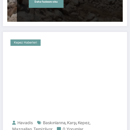
Daha fazlasını oku
Kepez Haberleri
Havadis
Baskınlarına
Karşı
Kepez
,
,
,
Mazgalları
Temizliyor
0 Yorumlar
,