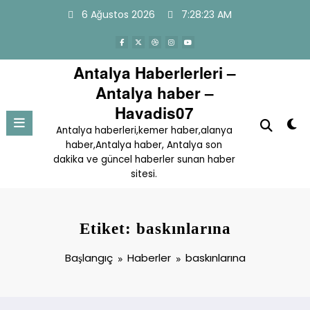
İçeriğe
6 Ağustos 2026
7:28:23 AM
atla
Antalya Haberlerleri –
Antalya haber –
Havadis07
Antalya haberleri,kemer haber,alanya
haber,Antalya haber, Antalya son
dakika ve güncel haberler sunan haber
sitesi.
Etiket: baskınlarına
Başlangıç
Haberler
baskınlarına