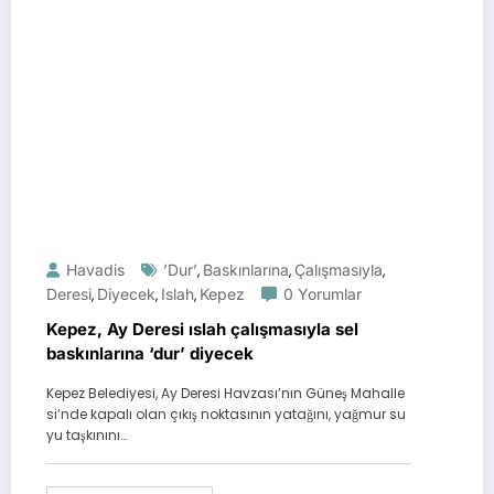
Havadis
’Dur’
Baskınlarına
Çalışmasıyla
,
,
,
Deresi
Diyecek
Islah
Kepez
0 Yorumlar
,
,
,
Kepez, Ay Deresi ıslah çalışmasıyla sel
baskınlarına ‘dur’ diyecek
Kepez Belediyesi, Ay Deresi Havzası’nın Güneş Mahalle
si’nde kapalı olan çıkış noktasının yatağını, yağmur su
yu taşkınını…