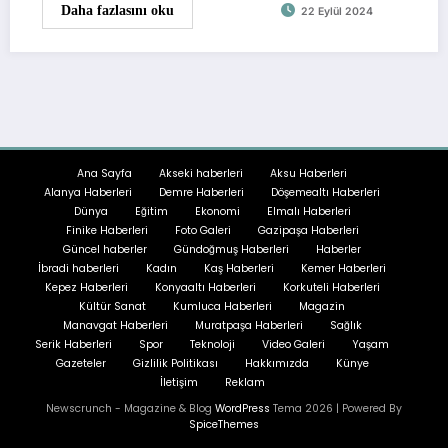
Daha fazlasını oku
22 Eylül 2024
Ana Sayfa
Akseki haberleri
Aksu Haberleri
Alanya Haberleri
Demre Haberleri
Döşemealtı Haberleri
Dünya
Eğitim
Ekonomi
Elmalı Haberleri
Finike Haberleri
Foto Galeri
Gazipaşa Haberleri
Güncel haberler
Gündoğmuş Haberleri
Haberler
İbradi haberleri
Kadın
Kaş Haberleri
Kemer Haberleri
Kepez Haberleri
Konyaaltı Haberleri
Korkuteli Haberleri
Kültür Sanat
Kumluca Haberleri
Magazin
Manavgat Haberleri
Muratpaşa Haberleri
Sağlık
Serik Haberleri
Spor
Teknoloji
Video Galeri
Yaşam
Gazeteler
Gizlilik Politikası
Hakkımızda
Künye
İletişim
Reklam
Newscrunch - Magazine & Blog
WordPress
Tema 2026 | Powered By
SpiceThemes