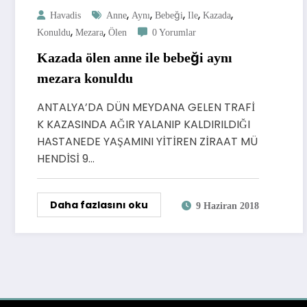
,
,
,
,
,
Havadis
Anne
Aynı
Bebeği
Ile
Kazada
,
,
Konuldu
Mezara
Ölen
0 Yorumlar
Kazada ölen anne ile bebeği aynı
mezara konuldu
ANTALYA’DA DÜN MEYDANA GELEN TRAFİ
K KAZASINDA AĞIR YALANIP KALDIRILDIĞI
HASTANEDE YAŞAMINI YİTİREN ZİRAAT MÜ
HENDİSİ 9…
Daha fazlasını oku
9 Haziran 2018