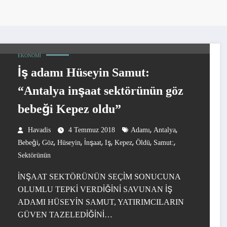
EKONOMI
İş adamı Hüseyin Samut:
“Antalya inşaat sektörünün göz
bebeği Kepez oldu”
,
,
Havadis
4 Temmuz 2018
Adamı
Antalya
,
,
,
,
,
,
,
,
Bebeği
Göz
Hüseyin
İnşaat
Iş
Kepez
Öldü
Samut:
Sektörünün
İNŞAAT SEKTÖRÜNÜN SEÇİM SONUCUNA
OLUMLU TEPKİ VERDİĞİNİ SAVUNAN İŞ
ADAMI HÜSEYİN SAMUT, YATIRIMCILARIN
GÜVEN TAZELEDİĞİNİ…