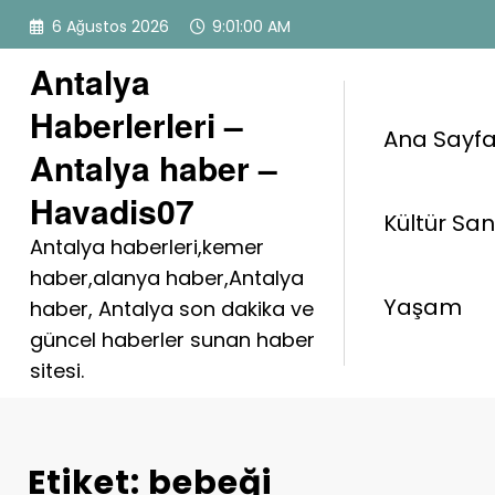
İçeriğe
6 Ağustos 2026
9:01:00 AM
atla
Antalya
Haberlerleri –
Ana Sayf
Antalya haber –
Havadis07
Kültür Sa
Antalya haberleri,kemer
haber,alanya haber,Antalya
Yaşam
haber, Antalya son dakika ve
güncel haberler sunan haber
sitesi.
Etiket: bebeği