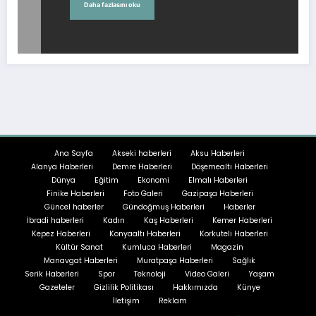
Daha fazlasını oku
Ana Sayfa
Akseki haberleri
Aksu Haberleri
Alanya Haberleri
Demre Haberleri
Döşemealtı Haberleri
Dünya
Eğitim
Ekonomi
Elmalı Haberleri
Finike Haberleri
Foto Galeri
Gazipaşa Haberleri
Güncel haberler
Gündoğmuş Haberleri
Haberler
İbradi haberleri
Kadın
Kaş Haberleri
Kemer Haberleri
Kepez Haberleri
Konyaaltı Haberleri
Korkuteli Haberleri
Kültür Sanat
Kumluca Haberleri
Magazin
Manavgat Haberleri
Muratpaşa Haberleri
Sağlık
Serik Haberleri
Spor
Teknoloji
Video Galeri
Yaşam
Gazeteler
Gizlilik Politikası
Hakkımızda
Künye
İletişim
Reklam