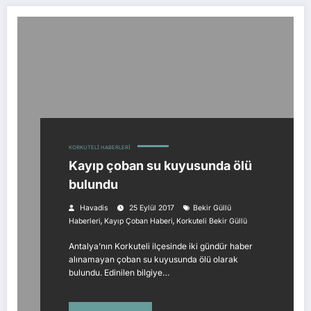
KORKUTELI HABERLERI
Kayıp çoban su kuyusunda ölü
bulundu
Havadis
25 Eylül 2017
Bekir Güllü
,
,
Haberleri
Kayıp Çoban Haberi
Korkuteli Bekir Güllü
Antalya’nın Korkuteli ilçesinde iki gündür haber
alınamayan çoban su kuyusunda ölü olarak
bulundu. Edinilen bilgiye…