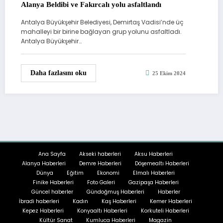
Alanya Beldibi ve Fakırcalı yolu asfaltlandı
Antalya Büyükşehir Belediyesi, Demirtaş Vadisi’nde üç
mahalleyi bir birine bağlayan grup yolunu asfaltladı.
Antalya Büyükşehir…
Daha fazlasını oku
25 Ekim 2024
Ana Sayfa
Akseki haberleri
Aksu Haberleri
Alanya Haberleri
Demre Haberleri
Döşemealtı Haberleri
Dünya
Eğitim
Ekonomi
Elmalı Haberleri
Finike Haberleri
Foto Galeri
Gazipaşa Haberleri
Güncel haberler
Gündoğmuş Haberleri
Haberler
İbradi haberleri
Kadın
Kaş Haberleri
Kemer Haberleri
Kepez Haberleri
Konyaaltı Haberleri
Korkuteli Haberleri
Kültür Sanat
Kumluca Haberleri
Magazin