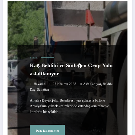
YEREL
Kaş Beldibi ve Sütleğen Grup Yolu
asfaltlanıyor
,
,
Havadis
27 Haziran 2025
Asfaltlanıyor
Beldibi
,
Kaş
Sütleğen
Antalya Büyükşehir Belediyesi, yaz aylarıyla birlikte
Antalya’nın yüksek kesimlerinde vatandaşların rahat ve
konforlu bir şekilde…
Daha fazlasını oku