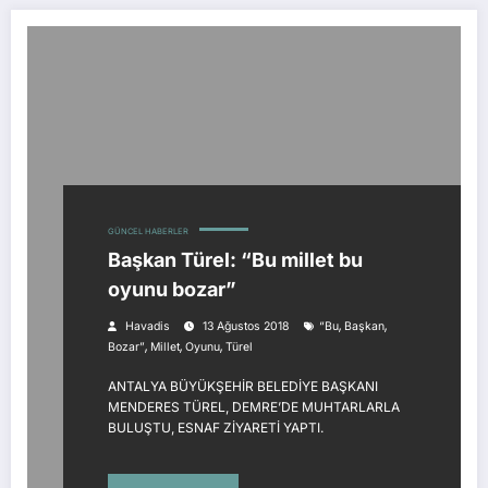
GÜNCEL HABERLER
Başkan Türel: “Bu millet bu
oyunu bozar”
,
,
Havadis
13 Ağustos 2018
“Bu
Başkan
,
,
,
Bozar”
Millet
Oyunu
Türel
ANTALYA BÜYÜKŞEHİR BELEDİYE BAŞKANI
MENDERES TÜREL, DEMRE’DE MUHTARLARLA
BULUŞTU, ESNAF ZİYARETİ YAPTI.