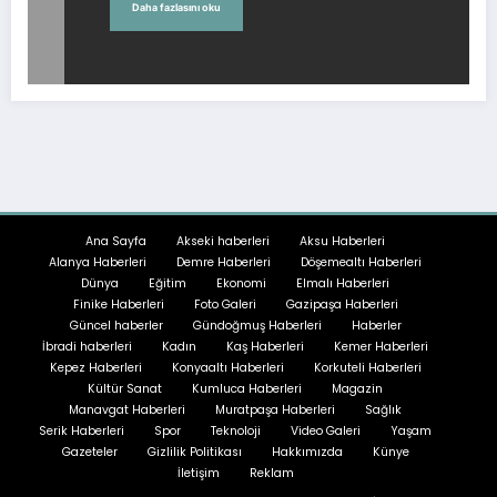
Daha fazlasını oku
Ana Sayfa
Akseki haberleri
Aksu Haberleri
Alanya Haberleri
Demre Haberleri
Döşemealtı Haberleri
Dünya
Eğitim
Ekonomi
Elmalı Haberleri
Finike Haberleri
Foto Galeri
Gazipaşa Haberleri
Güncel haberler
Gündoğmuş Haberleri
Haberler
İbradi haberleri
Kadın
Kaş Haberleri
Kemer Haberleri
Kepez Haberleri
Konyaaltı Haberleri
Korkuteli Haberleri
Kültür Sanat
Kumluca Haberleri
Magazin
Manavgat Haberleri
Muratpaşa Haberleri
Sağlık
Serik Haberleri
Spor
Teknoloji
Video Galeri
Yaşam
Gazeteler
Gizlilik Politikası
Hakkımızda
Künye
İletişim
Reklam