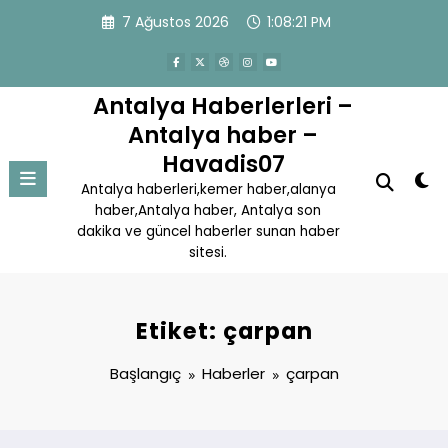
İçeriğe
7 Ağustos 2026
1:08:21 PM
atla
Antalya Haberlerleri –
Antalya haber –
Havadis07
Antalya haberleri,kemer haber,alanya
haber,Antalya haber, Antalya son
dakika ve güncel haberler sunan haber
sitesi.
Etiket: çarpan
Başlangıç
Haberler
çarpan