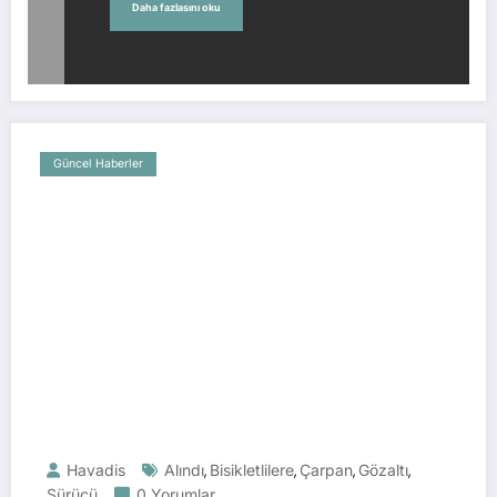
Daha fazlasını oku
Güncel Haberler
Havadis
Alındı
Bisikletlilere
Çarpan
Gözaltı
,
,
,
,
Sürücü
0 Yorumlar