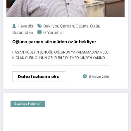
Havadis
Bekliyor
Çarpan
Oğluna
Özür
,
,
,
,
Sürücüden
0 Yorumlar
Oğluna çarpan sürücüden özür bekliyor
HASAN HÜSEYİN ŞENGÜL, OĞLUNUN YARALANMASINA NEDE
N OLAN SÜRÜCÜNÜN ÖZÜR BİLE DİLEMEDİĞİNDEN YAKINDI.
Daha fazlasını oku
11 Mayıs 2018
Gazipaşa Haberleri