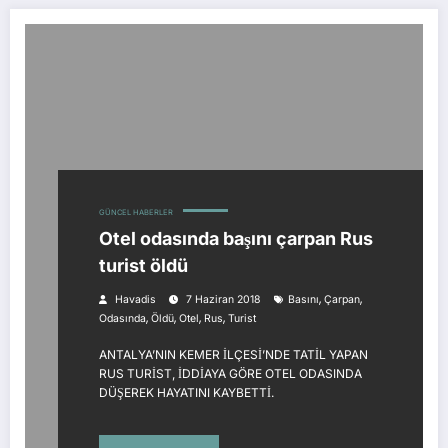
GÜNCEL HABERLER
Otel odasında başını çarpan Rus
turist öldü
,
,
Havadis
7 Haziran 2018
Basını
Çarpan
,
,
,
,
Odasında
Öldü
Otel
Rus
Turist
ANTALYA’NIN KEMER İLÇESİ’NDE TATİL YAPAN
RUS TURİST, İDDİAYA GÖRE OTEL ODASINDA
DÜŞEREK HAYATINI KAYBETTİ.