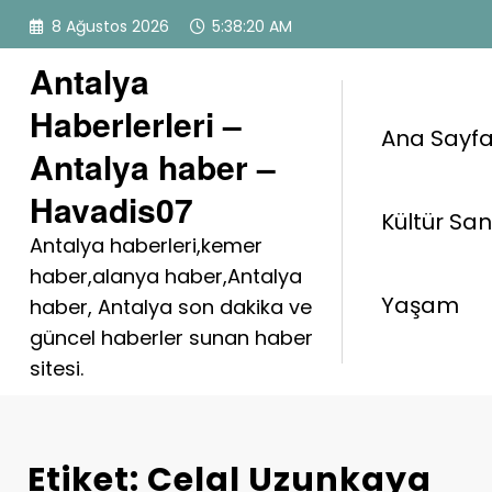
İçeriğe
8 Ağustos 2026
5:38:20 AM
atla
Antalya
Haberlerleri –
Ana Sayf
Antalya haber –
Havadis07
Kültür Sa
Antalya haberleri,kemer
haber,alanya haber,Antalya
Yaşam
haber, Antalya son dakika ve
güncel haberler sunan haber
sitesi.
Etiket: Celal Uzunkaya