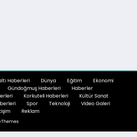
tı Haberleri
Dünya
Eğitim
Ekonomi
Gündoğmuş Haberleri
Haberler
erleri
Korkuteli Haberleri
Kültür Sanat
berleri
Spor
Teknoloji
Video Galeri
tişim
Reklam
eThemes