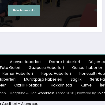
Daha fazlasını oku
i
Alanya Haberleri
Demre Haberleri
Döşemeal
Foto Galeri
Gazipaşa Haberleri
Güncel haberler
Kemer Haberleri
Kepez Haberleri
Konyaaltı Hab
aberleri
Muratpaşa Haberleri
Sağlık
Serik Ha
ler
Gizlilik Politikası
Hakkımızda
Künye
İle
nch - Magazine & Blog
WordPress
Tema 2026 | Powered By
Spic
Çeşitleri
-
Ajans seo