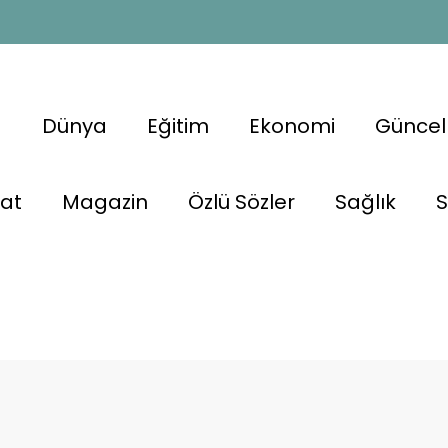
a
Dünya
Eğitim
Ekonomi
Güncel
nat
Magazin
Özlü Sözler
Sağlık
S