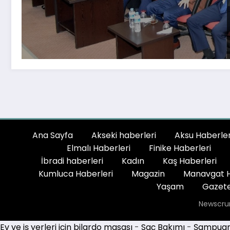
Ana Sayfa
Akseki haberleri
Aksu Haberler
Elmalı Haberleri
Finike Haberleri
İbradi haberleri
Kadın
Kaş Haberleri
Kumluca Haberleri
Magazin
Manavgat H
Yaşam
Gazete
Newscru
Ev ve iş yerleri için bilardo masası
-
Saç Bakımı
-
Şampuan 