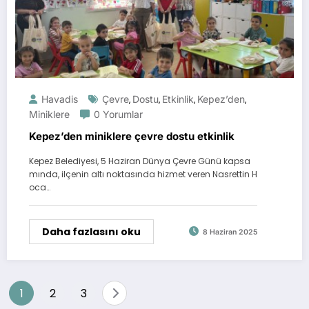
Havadis
Çevre
Dostu
Etkinlik
Kepez’den
,
,
,
,
Miniklere
0 Yorumlar
Kepez’den miniklere çevre dostu etkinlik
Kepez Belediyesi, 5 Haziran Dünya Çevre Günü kapsa
mında, ilçenin altı noktasında hizmet veren Nasrettin H
oca…
Daha fazlasını oku
8 Haziran 2025
Yazı
1
2
3