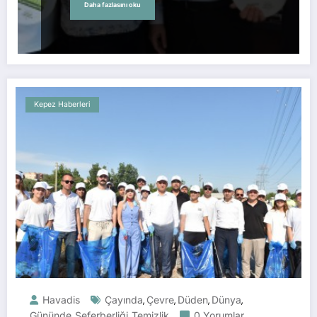
Daha fazlasını oku
Kepez Haberleri
Havadis
Çayında
Çevre
Düden
Dünya
,
,
,
,
Gününde
Seferberliği
Temizlik
0 Yorumlar
,
,