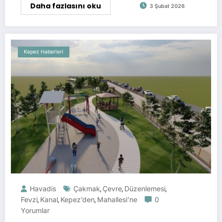
Daha fazlasını oku
3 Şubat 2026
Kepez Haberleri
Havadis
Çakmak
Çevre
Düzenlemesi
,
,
,
Fevzi
Kanal
Kepez’den
Mahallesi’ne
0
,
,
,
Yorumlar