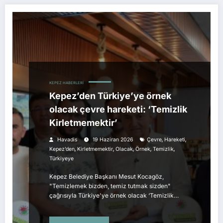
KEPEZ HABERLERI
Kepez’den Türkiye’ye örnek
olacak çevre hareketi: ‘Temizlik
Kirletmemektir’
,
,
Havadis
19 Haziran 2026
Çevre
Hareketi
,
,
,
,
,
Kepez’den
Kirletmemektir
Olacak
Örnek
Temizlik
Türkiyeye
Kepez Belediye Başkanı Mesut Kocagöz,
"Temizlemek bizden, temiz tutmak sizden"
çağrısıyla Türkiye'ye örnek olacak ‘Temizlik…