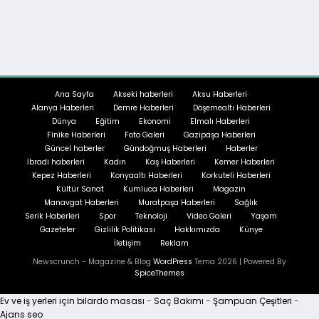
sayfalandırması
Ana Sayfa
Akseki haberleri
Aksu Haberleri
Alanya Haberleri
Demre Haberleri
Döşemealtı Haberleri
Dünya
Eğitim
Ekonomi
Elmalı Haberleri
Finike Haberleri
Foto Galeri
Gazipaşa Haberleri
Güncel haberler
Gündoğmuş Haberleri
Haberler
İbradi haberleri
Kadın
Kaş Haberleri
Kemer Haberleri
Kepez Haberleri
Konyaaltı Haberleri
Korkuteli Haberleri
Kültür Sanat
Kumluca Haberleri
Magazin
Manavgat Haberleri
Muratpaşa Haberleri
Sağlık
Serik Haberleri
Spor
Teknoloji
Video Galeri
Yaşam
Gazeteler
Gizlilik Politikası
Hakkımızda
Künye
İletişim
Reklam
Newscrunch - Magazine & Blog
WordPress
Tema 2026 | Powered By
SpiceThemes
Ev ve iş yerleri için bilardo masası
-
Saç Bakımı
-
Şampuan Çeşitleri
-
Ajans seo