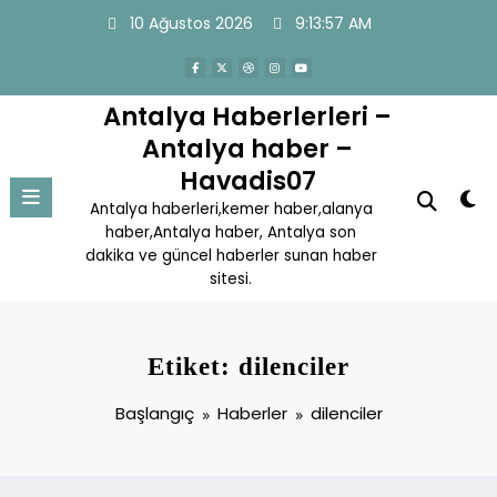
İçeriğe
10 Ağustos 2026
9:13:57 AM
atla
Antalya Haberlerleri –
Antalya haber –
Havadis07
Antalya haberleri,kemer haber,alanya
haber,Antalya haber, Antalya son
dakika ve güncel haberler sunan haber
sitesi.
Etiket: dilenciler
Başlangıç
Haberler
dilenciler