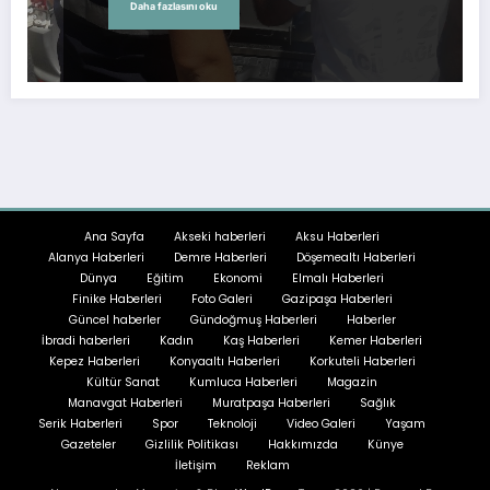
Daha fazlasını oku
Ana Sayfa
Akseki haberleri
Aksu Haberleri
Alanya Haberleri
Demre Haberleri
Döşemealtı Haberleri
Dünya
Eğitim
Ekonomi
Elmalı Haberleri
Finike Haberleri
Foto Galeri
Gazipaşa Haberleri
Güncel haberler
Gündoğmuş Haberleri
Haberler
İbradi haberleri
Kadın
Kaş Haberleri
Kemer Haberleri
Kepez Haberleri
Konyaaltı Haberleri
Korkuteli Haberleri
Kültür Sanat
Kumluca Haberleri
Magazin
Manavgat Haberleri
Muratpaşa Haberleri
Sağlık
Serik Haberleri
Spor
Teknoloji
Video Galeri
Yaşam
Gazeteler
Gizlilik Politikası
Hakkımızda
Künye
İletişim
Reklam