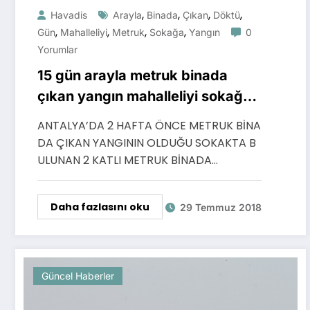
,
,
,
,
Havadis
Arayla
Binada
Çıkan
Döktü
,
,
,
,
Gün
Mahalleliyi
Metruk
Sokağa
Yangın
0
Yorumlar
15 gün arayla metruk binada
çıkan yangın mahalleliyi sokağa
döktü
ANTALYA’DA 2 HAFTA ÖNCE METRUK BİNA
DA ÇIKAN YANGININ OLDUĞU SOKAKTA B
ULUNAN 2 KATLI METRUK BİNADA…
Daha fazlasını oku
29 Temmuz 2018
Güncel Haberler