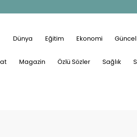
a
Dünya
Eğitim
Ekonomi
Güncel
nat
Magazin
Özlü Sözler
Sağlık
S