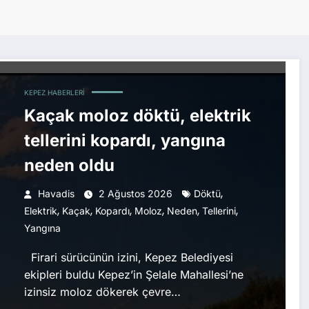
KEPEZ HABERLERI
Kaçak moloz döktü, elektrik
tellerini kopardı, yangına
neden oldu
,
Havadis
2 Ağustos 2026
Döktü
,
,
,
,
,
,
Elektrik
Kaçak
Kopardı
Moloz
Neden
Tellerini
Yangına
Firari sürücünün izini, Kepez Belediyesi
ekipleri buldu Kepez’in Şelale Mahallesi’ne
izinsiz moloz dökerek çevre…