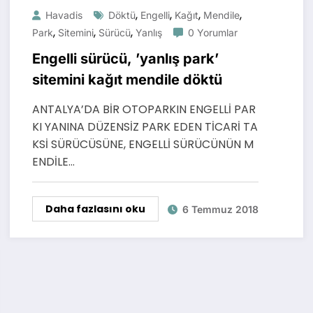
,
,
,
,
Havadis
Döktü
Engelli
Kağıt
Mendile
,
,
,
Park
Sitemini
Sürücü
Yanlış
0 Yorumlar
Engelli sürücü, ’yanlış park’
sitemini kağıt mendile döktü
ANTALYA’DA BİR OTOPARKIN ENGELLİ PAR
KI YANINA DÜZENSİZ PARK EDEN TİCARİ TA
KSİ SÜRÜCÜSÜNE, ENGELLİ SÜRÜCÜNÜN M
ENDİLE…
Daha fazlasını oku
6 Temmuz 2018