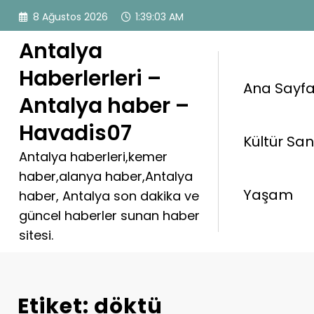
İçeriğe
8 Ağustos 2026
1:39:03 AM
atla
Antalya
Haberlerleri –
Ana Sayf
Antalya haber –
Havadis07
Kültür Sa
Antalya haberleri,kemer
haber,alanya haber,Antalya
Yaşam
haber, Antalya son dakika ve
güncel haberler sunan haber
sitesi.
Etiket: döktü