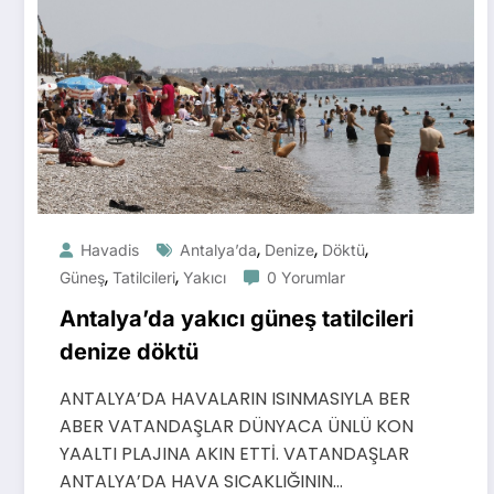
,
,
,
Havadis
Antalya’da
Denize
Döktü
,
,
Güneş
Tatilcileri
Yakıcı
0 Yorumlar
Antalya’da yakıcı güneş tatilcileri
denize döktü
ANTALYA’DA HAVALARIN ISINMASIYLA BER
ABER VATANDAŞLAR DÜNYACA ÜNLÜ KON
YAALTI PLAJINA AKIN ETTİ. VATANDAŞLAR
ANTALYA’DA HAVA SICAKLIĞININ…