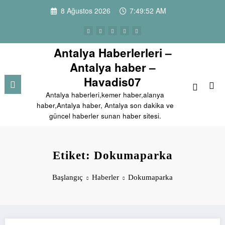
İçeriğe
8 Ağustos 2026
7:49:52 AM
atla
Antalya Haberlerleri –
Antalya haber –
Havadis07
Antalya haberleri,kemer haber,alanya
haber,Antalya haber, Antalya son dakika ve
güncel haberler sunan haber sitesi.
Etiket: Dokumaparka
Başlangıç
Haberler
Dokumaparka