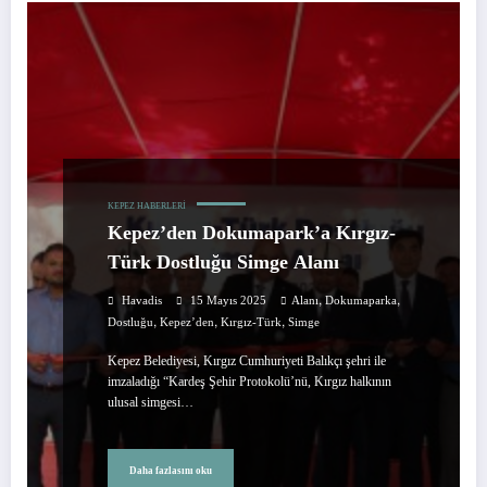
KEPEZ HABERLERI
Kepez’den Dokumapark’a Kırgız-
Türk Dostluğu Simge Alanı
,
,
Havadis
15 Mayıs 2025
Alanı
Dokumaparka
,
,
,
Dostluğu
Kepez’den
Kırgız-Türk
Simge
Kepez Belediyesi, Kırgız Cumhuriyeti Balıkçı şehri ile
imzaladığı “Kardeş Şehir Protokolü’nü, Kırgız halkının
ulusal simgesi…
Daha fazlasını oku