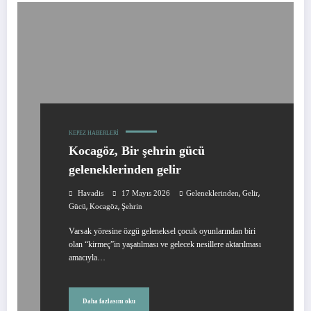
KEPEZ HABERLERI
Kocagöz, Bir şehrin gücü
geleneklerinden gelir
,
,
Havadis
17 Mayıs 2026
Geleneklerinden
Gelir
,
,
Gücü
Kocagöz
Şehrin
Varsak yöresine özgü geleneksel çocuk oyunlarından biri
olan “kirmeç”in yaşatılması ve gelecek nesillere aktarılması
amacıyla…
Daha fazlasını oku