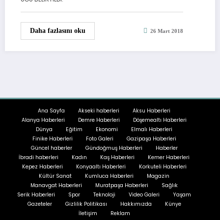
Daha fazlasını oku
26 Mart 2018
Ana Sayfa
Akseki haberleri
Aksu Haberleri
Alanya Haberleri
Demre Haberleri
Döşemealtı Haberleri
Dünya
Eğitim
Ekonomi
Elmalı Haberleri
Finike Haberleri
Foto Galeri
Gazipaşa Haberleri
Güncel haberler
Gündoğmuş Haberleri
Haberler
İbradi haberleri
Kadın
Kaş Haberleri
Kemer Haberleri
Kepez Haberleri
Konyaaltı Haberleri
Korkuteli Haberleri
Kültür Sanat
Kumluca Haberleri
Magazin
Manavgat Haberleri
Muratpaşa Haberleri
Sağlık
Serik Haberleri
Spor
Teknoloji
Video Galeri
Yaşam
Gazeteler
Gizlilik Politikası
Hakkımızda
Künye
İletişim
Reklam