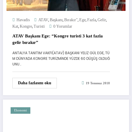
,
,
,
,
,
,
Havadis
ATAV
Başkanı
Bırakır"
Ege
Fazla
Gelir
,
,
Kat
Kongre
Turisti
0 Yorumlar
ATAV Başkanı Ege: “Kongre turisti 3 kat fazla
gelir bırakır”
ANTALYA TANITIM VAKFI(ATAV) BAŞKANI YELİZ GÜL EGE, TÜ
M DÜNYADA KONGRE TURİZMİNDE YÜZDE 60 DÜŞÜŞ OLDUĞ
UNU…
Daha fazlasını oku
19 Temmuz 2018
Ekonomi