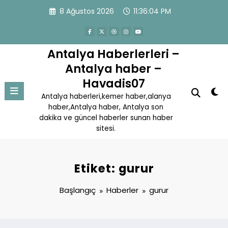
İçeriğe
8 Ağustos 2026
11:36:05 PM
atla
Antalya Haberlerleri –
Antalya haber –
Havadis07
Antalya haberleri,kemer haber,alanya
haber,Antalya haber, Antalya son
dakika ve güncel haberler sunan haber
sitesi.
Etiket: gurur
Başlangıç
Haberler
gurur