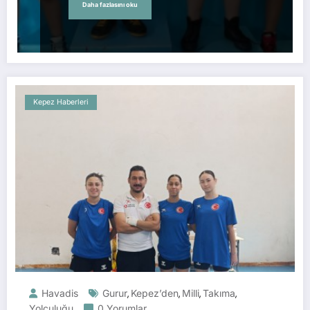
Daha fazlasını oku
Kepez Haberleri
Havadis
Gurur
Kepez’den
Milli
Takıma
,
,
,
,
Yolculuğu
0 Yorumlar