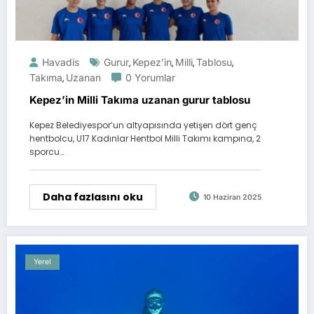
Havadis
Gurur
Kepez’in
Milli
Tablosu
,
,
,
,
Takıma
Uzanan
0 Yorumlar
,
Kepez’in Milli Takıma uzanan gurur tablosu
Kepez Belediyespor’un altyapısında yetişen dört genç
hentbolcu, U17 Kadınlar Hentbol Milli Takımı kampına, 2
sporcu…
Daha fazlasını oku
10 Haziran 2025
Yerel