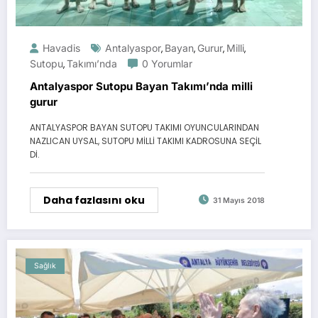
Havadis
Antalyaspor
Bayan
Gurur
Milli
,
,
,
,
Sutopu
Takımı’nda
0 Yorumlar
,
Antalyaspor Sutopu Bayan Takımı’nda milli
gurur
ANTALYASPOR BAYAN SUTOPU TAKIMI OYUNCULARINDAN
NAZLICAN UYSAL, SUTOPU MİLLİ TAKIMI KADROSUNA SEÇİL
Dİ.
Daha fazlasını oku
31 Mayıs 2018
Sağlık