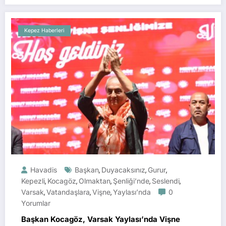
Kepez Haberleri
Havadis
Başkan
Duyacaksınız
Gurur
,
,
,
Kepezli
Kocagöz
Olmaktan
Şenliği’nde
Seslendi
,
,
,
,
,
Varsak
Vatandaşlara
Vişne
Yaylası’nda
0
,
,
,
Yorumlar
Başkan Kocagöz, Varsak Yaylası’nda Vişne