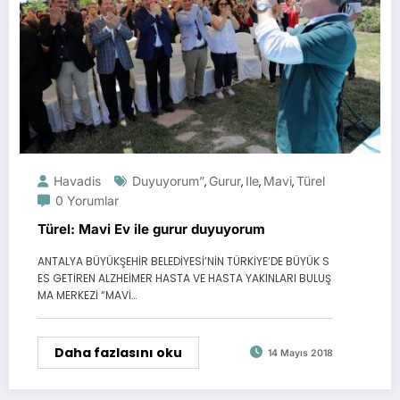
Havadis
Duyuyorum”
Gurur
Ile
Mavi
Türel
,
,
,
,
0 Yorumlar
Türel: Mavi Ev ile gurur duyuyorum
ANTALYA BÜYÜKŞEHİR BELEDİYESİ’NİN TÜRKİYE’DE BÜYÜK S
ES GETİREN ALZHEİMER HASTA VE HASTA YAKINLARI BULUŞ
MA MERKEZİ “MAVİ…
Daha fazlasını oku
14 Mayıs 2018