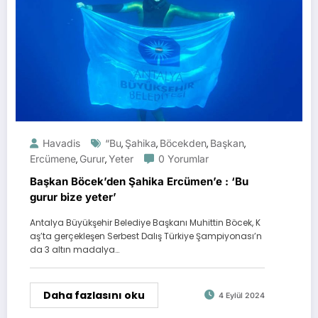
Havadis
“Bu
Şahika
Böcekden
Başkan
,
,
,
,
Ercümene
Gurur
Yeter
0 Yorumlar
,
,
Başkan Böcek’den Şahika Ercümen’e : ‘Bu
gurur bize yeter’
Antalya Büyükşehir Belediye Başkanı Muhittin Böcek, K
aş’ta gerçekleşen Serbest Dalış Türkiye Şampiyonası’n
da 3 altın madalya…
Daha fazlasını oku
4 Eylül 2024