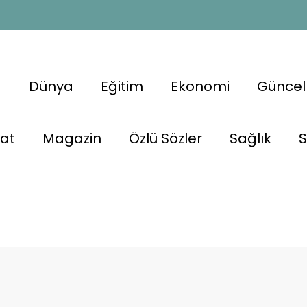
a
Dünya
Eğitim
Ekonomi
Güncel
nat
Magazin
Özlü Sözler
Sağlık
S