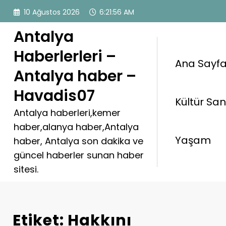
İçeriğe
10 Ağustos 2026
6:21:56 AM
atla
Antalya
Haberlerleri –
Ana Sayf
Antalya haber –
Havadis07
Kültür Sa
Antalya haberleri,kemer
haber,alanya haber,Antalya
Yaşam
haber, Antalya son dakika ve
güncel haberler sunan haber
sitesi.
Etiket: Hakkını