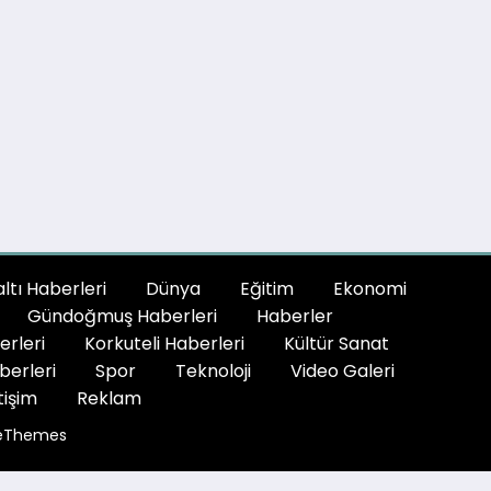
tı Haberleri
Dünya
Eğitim
Ekonomi
Gündoğmuş Haberleri
Haberler
erleri
Korkuteli Haberleri
Kültür Sanat
berleri
Spor
Teknoloji
Video Galeri
tişim
Reklam
eThemes