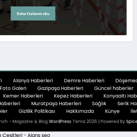
Daha fazlasını oku
i
Alanya Haberleri
Demre Haberleri
Döşemeal
Foto Galeri
Gazipaşa Haberleri
Güncel haberler
Kemer Haberleri
Kepez Haberleri
Konyaaltı Hab
aberleri
Muratpaşa Haberleri
Sağlık
Serik Ha
ler
Gizlilik Politikası
Hakkımızda
Künye
İle
nch - Magazine & Blog
WordPress
Tema 2026 | Powered By
Spic
Çeşitleri
-
Ajans seo