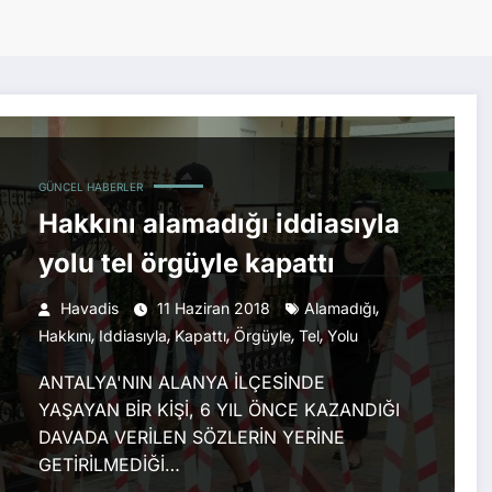
GÜNCEL HABERLER
Hakkını alamadığı iddiasıyla
yolu tel örgüyle kapattı
,
Havadis
11 Haziran 2018
Alamadığı
,
,
,
,
,
Hakkını
Iddiasıyla
Kapattı
Örgüyle
Tel
Yolu
ANTALYA'NIN ALANYA İLÇESİNDE
YAŞAYAN BİR KİŞİ, 6 YIL ÖNCE KAZANDIĞI
DAVADA VERİLEN SÖZLERİN YERİNE
GETİRİLMEDİĞİ…