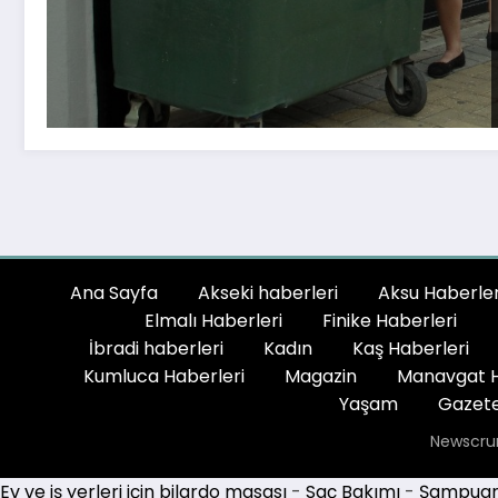
Ana Sayfa
Akseki haberleri
Aksu Haberler
Elmalı Haberleri
Finike Haberleri
İbradi haberleri
Kadın
Kaş Haberleri
Kumluca Haberleri
Magazin
Manavgat H
Yaşam
Gazete
Newscru
Ev ve iş yerleri için bilardo masası
-
Saç Bakımı
-
Şampuan 