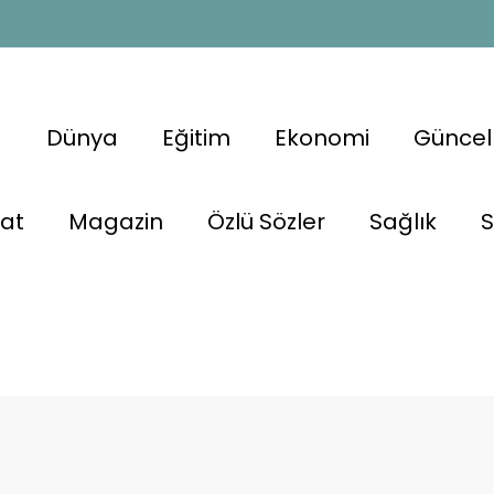
a
Dünya
Eğitim
Ekonomi
Güncel
nat
Magazin
Özlü Sözler
Sağlık
S