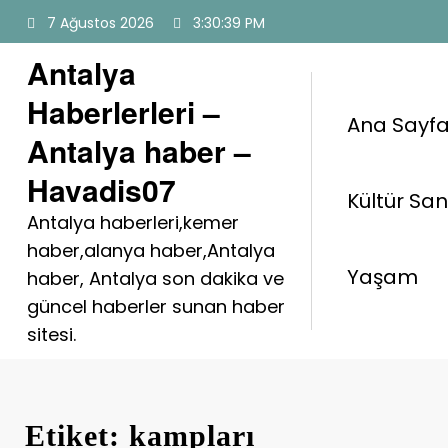
İçeriğe
7 Ağustos 2026
3:30:39 PM
atla
Antalya
Haberlerleri –
Ana Sayf
Antalya haber –
Havadis07
Kültür Sa
Antalya haberleri,kemer
haber,alanya haber,Antalya
Yaşam
haber, Antalya son dakika ve
güncel haberler sunan haber
sitesi.
Etiket: kampları