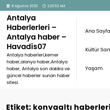
İçeriğe
8 Ağustos 2026
2:20:52 AM
atla
Antalya
Haberlerleri –
Ana Sayf
Antalya haber –
Havadis07
Kültür Sa
Antalya haberleri,kemer
haber,alanya haber,Antalya
Yaşam
haber, Antalya son dakika ve
güncel haberler sunan haber
sitesi.
Etiket: konyaaltı haberler