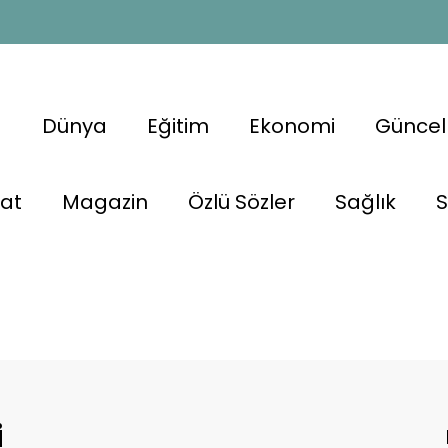
a
Dünya
Eğitim
Ekonomi
Güncel
nat
Magazin
Özlü Sözler
Sağlık
S
i