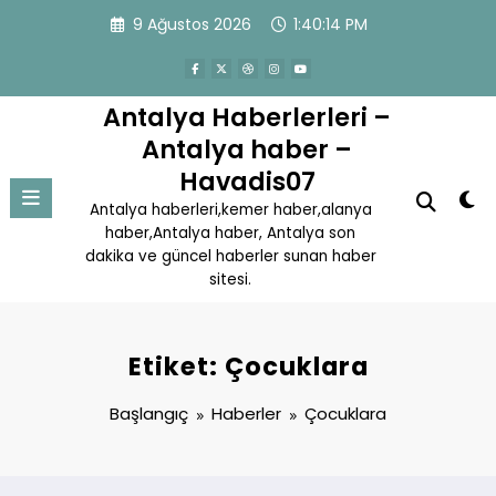
İçeriğe
9 Ağustos 2026
1:40:14 PM
atla
Antalya Haberlerleri –
Antalya haber –
Havadis07
Antalya haberleri,kemer haber,alanya
haber,Antalya haber, Antalya son
dakika ve güncel haberler sunan haber
sitesi.
Etiket: Çocuklara
Başlangıç
Haberler
Çocuklara