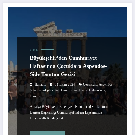
YEREL
Büyükşehir’den Cumhuriyet
Haftasında Çocuklara Aspendos-
Side Tanıtım Gezisi
,
Havadis
31 Ekim 2024
Çocuklara
Aspendos-
,
,
,
,
,
Side
Büyükşehir’den
Cumhuriyet
Gezisi
Haftası’nda
Tanıtım
Antalya Büyükşehir Belediyesi Kent Tarihi ve Tanıtımı
Dairesi Başkanlığı Cumhuriyet haftası kapsamında
Döşemealtı Killik Şehit…