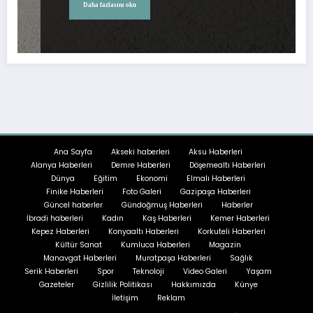
Daha fazlasını oku
Ana Sayfa
Akseki haberleri
Aksu Haberleri
Alanya Haberleri
Demre Haberleri
Döşemealtı Haberleri
Dünya
Eğitim
Ekonomi
Elmalı Haberleri
Finike Haberleri
Foto Galeri
Gazipaşa Haberleri
Güncel haberler
Gündoğmuş Haberleri
Haberler
İbradi haberleri
Kadın
Kaş Haberleri
Kemer Haberleri
Kepez Haberleri
Konyaaltı Haberleri
Korkuteli Haberleri
Kültür Sanat
Kumluca Haberleri
Magazin
Manavgat Haberleri
Muratpaşa Haberleri
Sağlık
Serik Haberleri
Spor
Teknoloji
Video Galeri
Yaşam
Gazeteler
Gizlilik Politikası
Hakkımızda
Künye
İletişim
Reklam