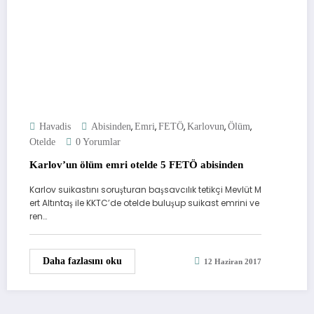
,
,
,
,
,
Havadis
Abisinden
Emri
FETÖ
Karlovun
Ölüm
Otelde
0 Yorumlar
Karlov’un ölüm emri otelde 5 FETÖ abisinden
Karlov suikastını soruşturan başsavcılık tetikçi Mevlüt M
ert Altıntaş ile KKTC’de otelde buluşup suikast emrini ve
ren…
Daha fazlasını oku
12 Haziran 2017