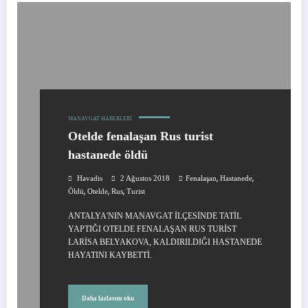
MANAVGAT HABERLERI
Otelde fenalaşan Rus turist
hastanede öldü
,
,
Havadis
2 Ağustos 2018
Fenalaşan
Hastanede
,
,
,
Öldü
Otelde
Rus
Turist
ANTALYA'NIN MANAVGAT İLÇESİNDE TATİL
YAPTIĞI OTELDE FENALAŞAN RUS TURİST
LARİSA BELYAKOVA, KALDIRILDIĞI HASTANEDE
HAYATINI KAYBETTİ.
Daha fazlasını oku