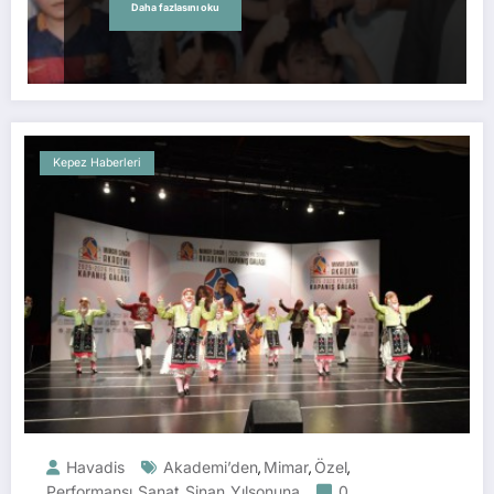
Daha fazlasını oku
Kepez Haberleri
Havadis
Akademi’den
Mimar
Özel
,
,
,
Performansı
Sanat
Sinan
Yılsonuna
0
,
,
,