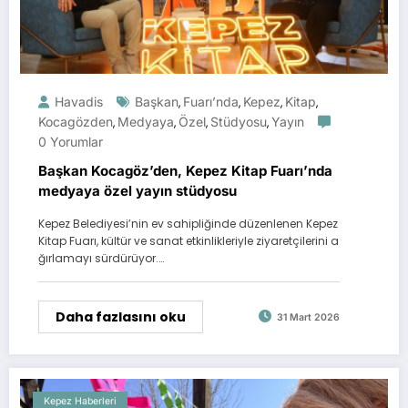
Havadis
Başkan
Fuarı’nda
Kepez
Kitap
,
,
,
,
Kocagözden
Medyaya
Özel
Stüdyosu
Yayın
,
,
,
,
0 Yorumlar
Başkan Kocagöz’den, Kepez Kitap Fuarı’nda
medyaya özel yayın stüdyosu
Kepez Belediyesi’nin ev sahipliğinde düzenlenen Kepez
Kitap Fuarı, kültür ve sanat etkinlikleriyle ziyaretçilerini a
ğırlamayı sürdürüyor.…
Daha fazlasını oku
31 Mart 2026
Kepez Haberleri