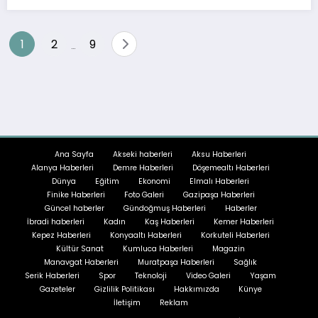
Yazı
1
2
9
…
sayfalandırması
Ana Sayfa
Akseki haberleri
Aksu Haberleri
Alanya Haberleri
Demre Haberleri
Döşemealtı Haberleri
Dünya
Eğitim
Ekonomi
Elmalı Haberleri
Finike Haberleri
Foto Galeri
Gazipaşa Haberleri
Güncel haberler
Gündoğmuş Haberleri
Haberler
İbradi haberleri
Kadın
Kaş Haberleri
Kemer Haberleri
Kepez Haberleri
Konyaaltı Haberleri
Korkuteli Haberleri
Kültür Sanat
Kumluca Haberleri
Magazin
Manavgat Haberleri
Muratpaşa Haberleri
Sağlık
Serik Haberleri
Spor
Teknoloji
Video Galeri
Yaşam
Gazeteler
Gizlilik Politikası
Hakkımızda
Künye
İletişim
Reklam