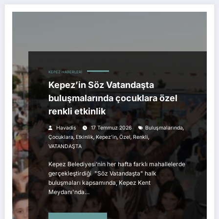
KEPEZ HABERLERI
Kepez’in Söz Vatandaşta
buluşmalarında çocuklara özel
renkli etkinlik
,
Havadis
17 Temmuz 2026
Buluşmalarında
,
,
,
,
,
Çocuklara
Etkinlik
Kepez’in
Özel
Renkli
VATANDAŞTA
Kepez Belediyesi’nin her hafta farklı mahallelerde
gerçekleştirdiği "Söz Vatandaşta" halk
buluşmaları kapsamında, Kepez Kent
Meydanı'nda…