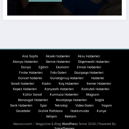
Ana Sayfa
Akseki haberleri
Aksu Haberleri
Alanya Haberleri
Demre Haberleri
Döşemealtı Haberleri
Dünya
Eğitim
Ekonomi
Elmalı Haberleri
Finike Haberleri
Foto Galeri
Gazipaşa Haberleri
Güncel haberler
Gündoğmuş Haberleri
Haberler
İbradi haberleri
Kadın
Kaş Haberleri
Kemer Haberleri
Kepez Haberleri
Konyaaltı Haberleri
Korkuteli Haberleri
Kültür Sanat
Kumluca Haberleri
Magazin
Manavgat Haberleri
Muratpaşa Haberleri
Sağlık
Serik Haberleri
Spor
Teknoloji
Video Galeri
Yaşam
Gazeteler
Gizlilik Politikası
Hakkımızda
Künye
İletişim
Reklam
Newscrunch - Magazine & Blog
WordPress
Tema 2026 | Powered By
SpiceThemes