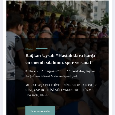
SIYASET
Başkan Uysal: “Hastalıklara karşı
en önemli silahımız spor ve sanat”
,
,
Havadis
3 Ağustos 2018
“Hastalıklara
Başkan
,
,
,
,
,
Karşı
Önemli
Sanat
Silahımız
Spor
Uysal
MURATPAŞA BELEDİYESİ’NİN 6 SPOR SALONU, 2
STAT, 4 SPOR TESİSİ, SÜLEYMAN EROL YÜZME
HAVUZU, RECEP…
Daha fazlasını oku