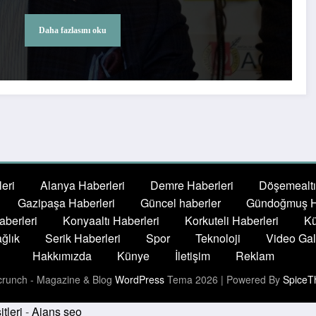
Daha fazlasını oku
eri
Alanya Haberleri
Demre Haberleri
Döşemealtı
Gazipaşa Haberleri
Güncel haberler
Gündoğmuş H
berleri
Konyaaltı Haberleri
Korkuteli Haberleri
Kü
ğlık
Serik Haberleri
Spor
Teknoloji
Video Gal
Hakkımızda
Künye
İletişim
Reklam
runch - Magazine & Blog
WordPress
Tema 2026 | Powered By
SpiceT
tleri
-
Ajans seo