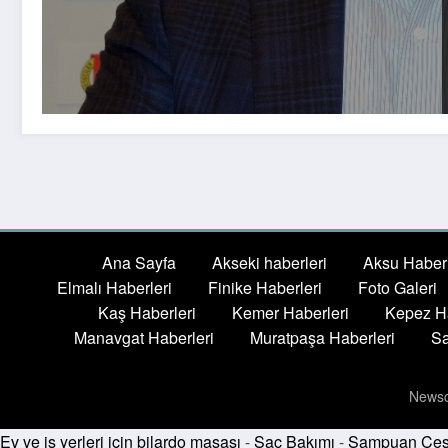
Ana Sayfa
Akseki haberleri
Aksu Haberl
Elmalı Haberleri
Finike Haberleri
Foto Galeri
Kaş Haberleri
Kemer Haberleri
Kepez Ha
Manavgat Haberleri
Muratpaşa Haberleri
Sa
Newsc
Ev ve iş yerleri için bilardo masası
-
Saç Bakımı
-
Şampuan Çeşi