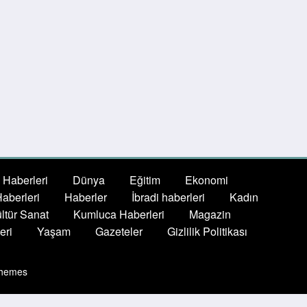
 Haberleri
Dünya
Eğitim
Ekonomi
aberleri
Haberler
İbradi haberleri
Kadın
ltür Sanat
Kumluca Haberleri
Magazin
eri
Yaşam
Gazeteler
Gizlilik Politikası
hemes