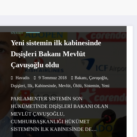
SIYASET
Yeni sistemin ilk kabinesinde
Dışişleri Bakanı Mevlüt
Çavuşoğlu oldu
,
,
Havadis
9 Temmuz 2018
Bakanı
Çavuşoğlu
,
,
,
,
,
,
Dışişleri
Ilk
Kabinesinde
Mevlüt
Öldü
Sistemin
Yeni
PARLAMENTER SİSTEMİN SON
HÜKÜMETİNDE DIŞİŞLERİ BAKANI OLAN
MEVLÜT ÇAVUŞOĞLU,
CUMHURBAŞKANLIĞI HÜKÜMET
SİSTEMİ'NİN İLK KABİNESİNDE DE…