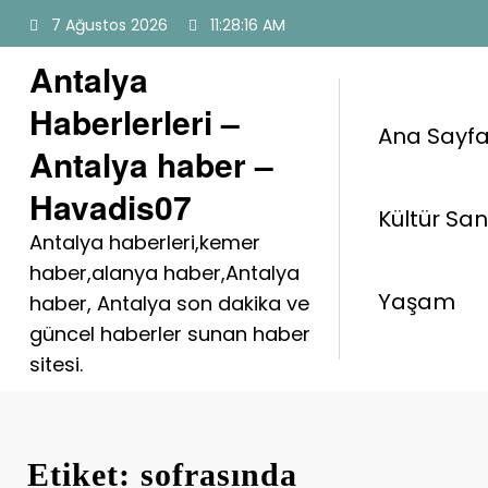
İçeriğe
7 Ağustos 2026
11:28:16 AM
atla
Antalya
Haberlerleri –
Ana Sayf
Antalya haber –
Havadis07
Kültür Sa
Antalya haberleri,kemer
haber,alanya haber,Antalya
Yaşam
haber, Antalya son dakika ve
güncel haberler sunan haber
sitesi.
Etiket: sofrasında