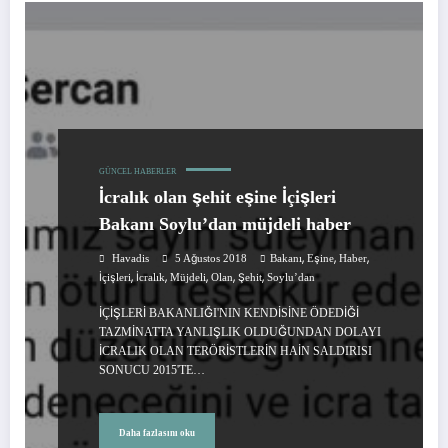
GÜNCEL HABERLER
İcralık olan şehit eşine İçişleri
Bakanı Soylu’dan müjdeli haber
,
,
,
Havadis
5 Ağustos 2018
Bakanı
Eşine
Haber
,
,
,
,
,
İçişleri
İcralık
Müjdeli
Olan
Şehit
Soylu’dan
İÇİŞLERİ BAKANLIĞI'NIN KENDİSİNE ÖDEDİĞİ
TAZMİNATTA YANLIŞLIK OLDUĞUNDAN DOLAYI
İCRALIK OLAN TERÖRİSTLERİN HAİN SALDIRISI
SONUCU 2015'TE…
Daha fazlasını oku