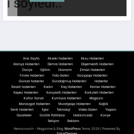
Ana Sayfa
Akseki haberleri
Aksu Haberleri
Alanya Haberleri
Demre Haberleri
Döşemealtı Haberleri
Dünya
Eğitim
Ekonomi
Elmalı Haberleri
Finike Haberleri
Foto Galeri
Gazipaşa Haberleri
Güncel haberler
Gündoğmuş Haberleri
Haberler
İbradi haberleri
Kadın
Kaş Haberleri
Kemer Haberleri
Kepez Haberleri
Konyaaltı Haberleri
Korkuteli Haberleri
Kültür Sanat
Kumluca Haberleri
Magazin
Manavgat Haberleri
Muratpaşa Haberleri
Sağlık
Serik Haberleri
Spor
Teknoloji
Video Galeri
Yaşam
Gazeteler
Gizlilik Politikası
Hakkımızda
Künye
İletişim
Reklam
Newscrunch - Magazine & Blog
WordPress
Tema 2026 | Powered By
SpiceThemes