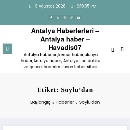
İçeriğe
6 Ağustos 2026
6:19:35 PM
atla
Antalya Haberlerleri –
Antalya haber –
Havadis07
Antalya haberleri,kemer haber,alanya
haber,Antalya haber, Antalya son dakika
ve güncel haberler sunan haber sitesi.
Etiket: Soylu’dan
Başlangıç
Haberler
Soylu’dan