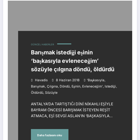
GÜNCEL HABERLER
Barışmak istediği eşinin
‘başkasıyla evleneceğim’
sözüyle çılgına döndü, öldürdü
,
Havadis
8 Haziran 2018
‘başkasıyla
,
,
,
,
,
,
Barışmak
Çılgına
Döndü
Eşinin
Evleneceğim’
Istediği
,
Öldürdü
Sözüyle
ANTALYA’DA TARTIŞTIĞI DİNİ NİKAHLI EŞİYLE
BAYRAM ÖNCESİ BARIŞMAK İSTEYEN REŞİT
ATMACA, EŞİ SEVGİ ASLAN’IN ‘BAŞKASIYLA…
Daha fazlasını oku