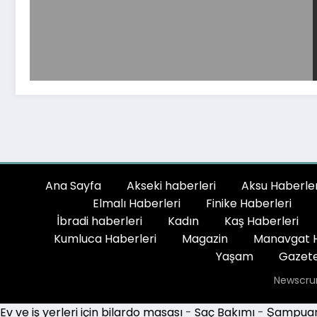
Ana Sayfa
Akseki haberleri
Aksu Haberler
Elmalı Haberleri
Finike Haberleri
İbradi haberleri
Kadın
Kaş Haberleri
Kumluca Haberleri
Magazin
Manavgat H
Yaşam
Gazete
Newscru
Ev ve iş yerleri için bilardo masası
-
Saç Bakımı
-
Şampuan 