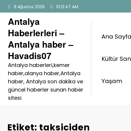
İçeriğe
8 Ağustos 2026
10:12:47 AM
atla
Antalya
Haberlerleri –
Ana Sayf
Antalya haber –
Havadis07
Kültür Sa
Antalya haberleri,kemer
haber,alanya haber,Antalya
Yaşam
haber, Antalya son dakika ve
güncel haberler sunan haber
sitesi.
Etiket: taksiciden