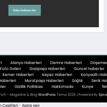
Daha fazlasını oku
i
Alanya Haberleri
Demre Haberleri
Döşemeal
Foto Galeri
Gazipaşa Haberleri
Güncel haberler
Kemer Haberleri
Kepez Haberleri
Konyaaltı Hab
aberleri
Muratpaşa Haberleri
Sağlık
Serik Ha
ler
Gizlilik Politikası
Hakkımızda
Künye
İle
nch - Magazine & Blog
WordPress
Tema 2026 | Powered By
Spic
Çeşitleri
-
Ajans seo