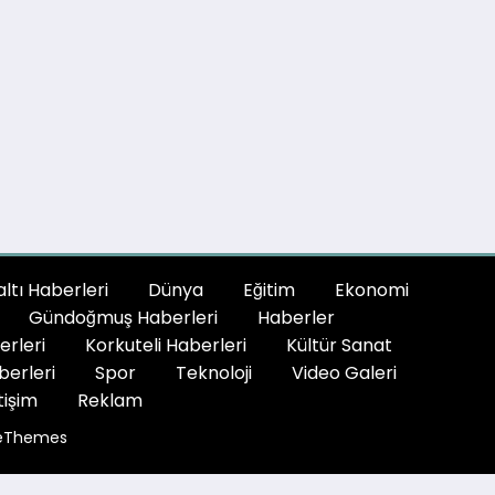
tı Haberleri
Dünya
Eğitim
Ekonomi
Gündoğmuş Haberleri
Haberler
erleri
Korkuteli Haberleri
Kültür Sanat
berleri
Spor
Teknoloji
Video Galeri
tişim
Reklam
eThemes