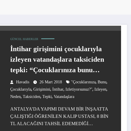
GÜNCEL HABERLER
İntihar girişimini çocuklarıyla
izleyen vatandaşlara taksiciden
tepki: “Çocuklarınıza bunu
neden izletiyorsunuz?”
,
,
Havadis
26 Mart 2018
"Çocuklarınıza
Bunu
,
,
,
,
,
Çocuklarıyla
Girişimini
İntihar
Izletiyorsunuz?"
Izleyen
,
,
,
Neden
Taksiciden
Tepki
Vatandaşlara
ANTALYA’DA YAPIMI DEVAM BİR İNŞAATTA
ÇALIŞTIĞI ÖĞRENİLEN KALIP USTASI, 8 BİN
TL ALACAĞINI TAHSİL EDEMEDİĞİ…