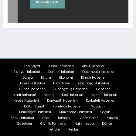
Daha fazlasını oku
Ana Sayfa
Akseki haberleri
Aksu Haberleri
Alanya Haberleri
Demre Haberleri
Döşemealtı Haberleri
Dünya
Eğitim
Ekonomi
Elmalı Haberleri
Finike Haberleri
Foto Galeri
Gazipaşa Haberleri
Güncel haberler
Gündoğmuş Haberleri
Haberler
İbradi haberleri
Kadın
Kaş Haberleri
Kemer Haberleri
Kepez Haberleri
Konyaaltı Haberleri
Korkuteli Haberleri
Kültür Sanat
Kumluca Haberleri
Magazin
Manavgat Haberleri
Muratpaşa Haberleri
Sağlık
Serik Haberleri
Spor
Teknoloji
Video Galeri
Yaşam
Gazeteler
Gizlilik Politikası
Hakkımızda
Künye
İletişim
Reklam