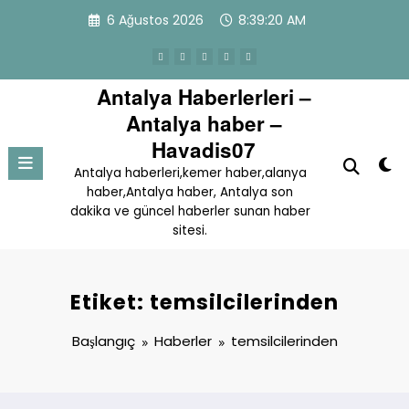
İçeriğe
6 Ağustos 2026
8:39:20 AM
atla
Antalya Haberlerleri –
Antalya haber –
Havadis07
Antalya haberleri,kemer haber,alanya
haber,Antalya haber, Antalya son
dakika ve güncel haberler sunan haber
sitesi.
Etiket: temsilcilerinden
Başlangıç
Haberler
temsilcilerinden