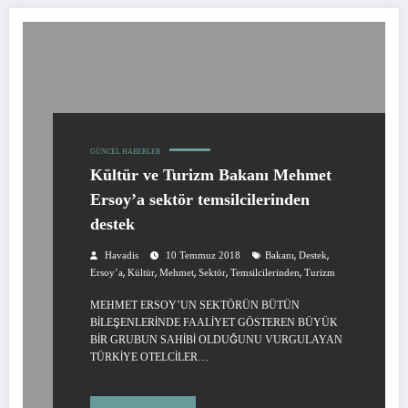
GÜNCEL HABERLER
Kültür ve Turizm Bakanı Mehmet
Ersoy’a sektör temsilcilerinden
destek
,
,
Havadis
10 Temmuz 2018
Bakanı
Destek
,
,
,
,
,
Ersoy’a
Kültür
Mehmet
Sektör
Temsilcilerinden
Turizm
MEHMET ERSOY’UN SEKTÖRÜN BÜTÜN
BİLEŞENLERİNDE FAALİYET GÖSTEREN BÜYÜK
BİR GRUBUN SAHİBİ OLDUĞUNU VURGULAYAN
TÜRKİYE OTELCİLER…