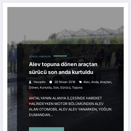
GÜNCEL HABERLER
Alev topuna dönen araçtan
sürücü son anda kurtuldu
,
,
,
Havadis
20 Nisan 2018
Alev
Anda
Araçtan
,
,
,
,
Dönen
Kurtuldu
Son
Sürücü
Topuna
ANTALYA’NIN ALANYA İLÇESİNDE HAREKET
HALİNDEYKEN MOTOR BÖLÜMÜNDEN ALEV
ALAN OTOMOBİL ALEV ALEV YANARKEN, YOĞUN
DUMANDAN…