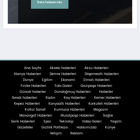
Daha fazlasını oku
Ana Sayfa
Akseki haberleri
Aksu Haberleri
Alanya Haberleri
Demre Haberleri
Döşemealtı Haberleri
Dünya
Eğitim
Ekonomi
Elmalı Haberleri
Finike Haberleri
Foto Galeri
Gazipaşa Haberleri
Güncel haberler
Gündoğmuş Haberleri
Haberler
İbradi haberleri
Kadın
Kaş Haberleri
Kemer Haberleri
Kepez Haberleri
Konyaaltı Haberleri
Korkuteli Haberleri
Kültür Sanat
Kumluca Haberleri
Magazin
Manavgat Haberleri
Muratpaşa Haberleri
Sağlık
Serik Haberleri
Spor
Teknoloji
Video Galeri
Yaşam
Gazeteler
Gizlilik Politikası
Hakkımızda
Künye
İletişim
Reklam