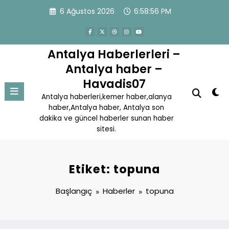
İçeriğe
6 Ağustos 2026
6:58:56 PM
atla
Antalya Haberlerleri –
Antalya haber –
Havadis07
Antalya haberleri,kemer haber,alanya
haber,Antalya haber, Antalya son
dakika ve güncel haberler sunan haber
sitesi.
Etiket: topuna
Başlangıç
Haberler
topuna