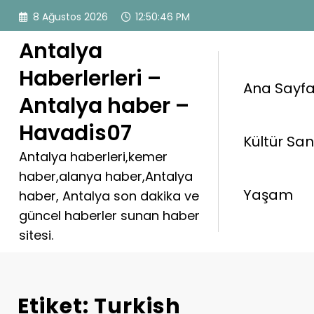
İçeriğe
8 Ağustos 2026
12:50:46 PM
atla
Antalya
Haberlerleri –
Ana Sayf
Antalya haber –
Havadis07
Kültür Sa
Antalya haberleri,kemer
haber,alanya haber,Antalya
Yaşam
haber, Antalya son dakika ve
güncel haberler sunan haber
sitesi.
Etiket: Turkish