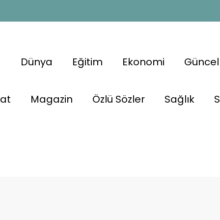
a
Dünya
Eğitim
Ekonomi
Güncel
nat
Magazin
Özlü Sözler
Sağlık
S