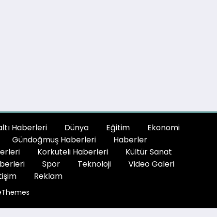
tı Haberleri
Dünya
Eğitim
Ekonomi
Gündoğmuş Haberleri
Haberler
erleri
Korkuteli Haberleri
Kültür Sanat
berleri
Spor
Teknoloji
Video Galeri
tişim
Reklam
eThemes