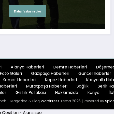
Daha fazlasını oku
i
Alanya Haberleri
Demre Haberleri
Döşemeal
Foto Galeri
Gazipaşa Haberleri
Güncel haberler
Kemer Haberleri
Kepez Haberleri
Konyaaltı Hab
aberleri
Muratpaşa Haberleri
Sağlık
Serik Ha
ler
Gizlilik Politikası
Hakkımızda
Künye
İle
nch - Magazine & Blog
WordPress
Tema 2026 | Powered By
Spic
Çeşitleri
-
Ajans seo