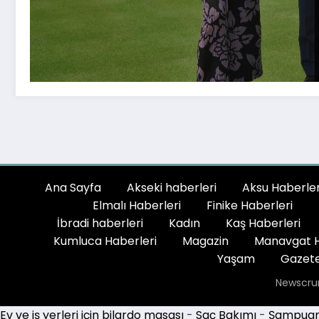
Ana Sayfa
Akseki haberleri
Aksu Haberler
Elmalı Haberleri
Finike Haberleri
İbradi haberleri
Kadın
Kaş Haberleri
Kumluca Haberleri
Magazin
Manavgat H
Yaşam
Gazete
Newscru
Ev ve iş yerleri için bilardo masası
-
Saç Bakımı
-
Şampuan 