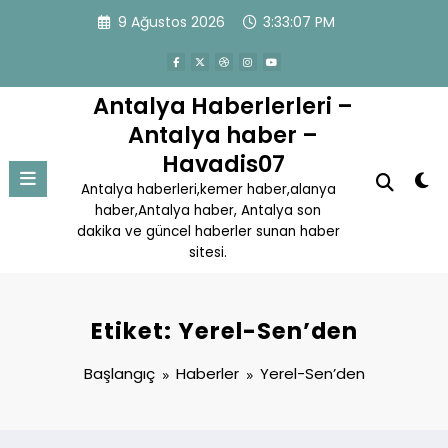
İçeriğe
9 Ağustos 2026
3:33:07 PM
atla
Antalya Haberlerleri –
Antalya haber –
Havadis07
Antalya haberleri,kemer haber,alanya
haber,Antalya haber, Antalya son
dakika ve güncel haberler sunan haber
sitesi.
Etiket: Yerel-Sen’den
Başlangıç
Haberler
Yerel-Sen’den