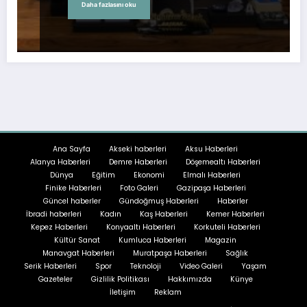
Daha fazlasını oku
Ana Sayfa
Akseki haberleri
Aksu Haberleri
Alanya Haberleri
Demre Haberleri
Döşemealtı Haberleri
Dünya
Eğitim
Ekonomi
Elmalı Haberleri
Finike Haberleri
Foto Galeri
Gazipaşa Haberleri
Güncel haberler
Gündoğmuş Haberleri
Haberler
İbradi haberleri
Kadın
Kaş Haberleri
Kemer Haberleri
Kepez Haberleri
Konyaaltı Haberleri
Korkuteli Haberleri
Kültür Sanat
Kumluca Haberleri
Magazin
Manavgat Haberleri
Muratpaşa Haberleri
Sağlık
Serik Haberleri
Spor
Teknoloji
Video Galeri
Yaşam
Gazeteler
Gizlilik Politikası
Hakkımızda
Künye
İletişim
Reklam