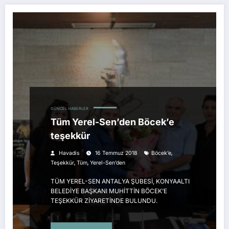
GÜNCEL HABERLER
Tüm Yerel-Sen’den Böcek’e
teşekkür
,
Havadis
16 Temmuz 2018
Böcek’e
,
,
Teşekkür
Tüm
Yerel-Sen’den
TÜM YEREL-SEN ANTALYA ŞUBESİ, KONYAALTI
BELEDİYE BAŞKANI MUHİTTİN BÖCEK’E
TEŞEKKÜR ZİYARETİNDE BULUNDU.