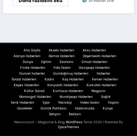
Daha fazlasını oku
30 Haziran 2018
Ana Sayfa
Akseki haberleri
Aksu Haberleri
Alanya Haberleri
Demre Haberleri
Döşemealtı Haberleri
Dünya
Eğitim
Ekonomi
Elmalı Haberleri
Finike Haberleri
Foto Galeri
Gazipaşa Haberleri
Güncel haberler
Gündoğmuş Haberleri
Haberler
İbradi haberleri
Kadın
Kaş Haberleri
Kemer Haberleri
Kepez Haberleri
Konyaaltı Haberleri
Korkuteli Haberleri
Kültür Sanat
Kumluca Haberleri
Magazin
Manavgat Haberleri
Muratpaşa Haberleri
Sağlık
Serik Haberleri
Spor
Teknoloji
Video Galeri
Yaşam
Gazeteler
Gizlilik Politikası
Hakkımızda
Künye
İletişim
Reklam
Newscrunch - Magazine & Blog
WordPress
Tema 2026 | Powered By
SpiceThemes