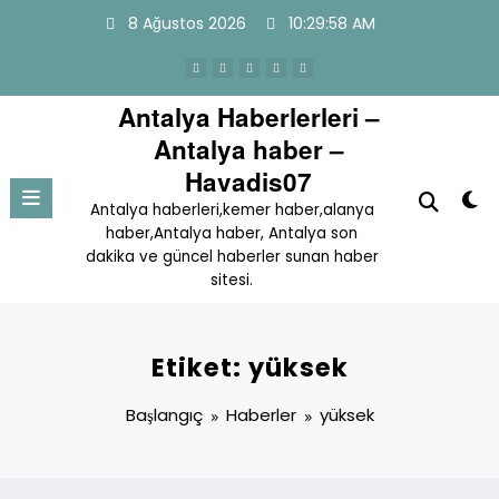
İçeriğe
8 Ağustos 2026
10:29:59 AM
atla
Antalya Haberlerleri –
Antalya haber –
Havadis07
Antalya haberleri,kemer haber,alanya
haber,Antalya haber, Antalya son
dakika ve güncel haberler sunan haber
sitesi.
Etiket: yüksek
Başlangıç
Haberler
yüksek