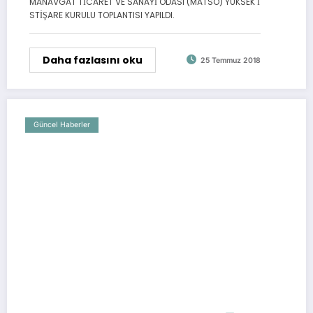
MANAVGAT TİCARET VE SANAYİ ODASI (MATSO) YÜKSEK İ
STİŞARE KURULU TOPLANTISI YAPILDI.
Daha fazlasını oku
25 Temmuz 2018
Güncel Haberler