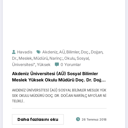
Havadis
Akdeniz
AÜ
Bilimler
Doç.
Doğan
,
,
,
,
,
Dr.
Meslek
Müdürü
Narinç:
Okulu
Sosyal
,
,
,
,
,
,
Üniversitesi"
Yüksek
0 Yorumlar
,
Akdeniz Üniversitesi (AÜ) Sosyal Bilimler
Meslek Yüksek Okulu Müdürü Doç. Dr. Doğan
Narinç:
AKDENİZ ÜNİVERSİTESİ (AÜ) SOSYAL BİLİMLER MESLEK YÜK
SEK OKULU MÜDÜRÜ DOÇ. DR. DOĞAN NARİN,Ç MYO'LAR Nİ
TELİKLİ…
Daha fazlasını oku
26 Temmuz 2018