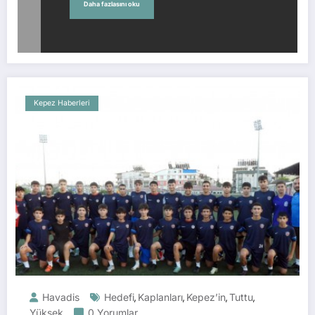
Daha fazlasını oku
Kepez Haberleri
Havadis
Hedefi
Kaplanları
Kepez’in
Tuttu
,
,
,
,
Yüksek
0 Yorumlar