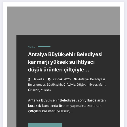
YEREL
Antalya Büyükşehir Belediyesi
kar marjı yüksek su ihtiyacı
düşük ürünleri çiftçiyle
buluşturuyor
,
,
Havadis
2 Ocak 2025
Antalya
Belediyesi
,
,
,
,
,
,
Buluşturuyor
Büyükşehir
Çiftçiyle
Düşük
Ihtiyacı
Marjı
,
Ürünleri
Yüksek
Antalya Büyükşehir Belediyesi, son yıllarda artan
kuraklık karşısında üretim yapmakta zorlanan
çiftçileri kar marjı yüksek,…